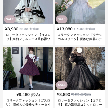
SALE
SALE
¥
8,980
¥
13,080
¥
9980
(割引前)
¥
14080
(割引前)
ロリータファッション 【ゴスロ
ロリータファッション 【クラシ
リ】姫袖フリルレース重ね襟ワ
カルロリータ】優雅な姫君のテ
ンピース
ィータイムドレス
SALE
¥
9,480
¥
8,890
(税込)
¥
9880
(割引前)
ロリータファッション【ゴスロ
ロリータファッション【ゴスロ
リ】 貴婦人の優雅なティータイ
リ】 森の妖精風ゴシックロリー