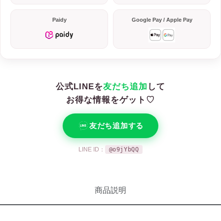
Paidy
Google Pay / Apple Pay
公式LINEを
友だち追加
して
お得な情報をゲット♡
友だち追加する
LINE ID：
@o9jYbQQ
商品説明