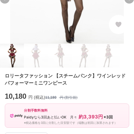
Previous slide
Ne
ロリータファッション 【スチームパンク】ワインレッド
パフォーマーミニワンピース
10,180
円 (税込)
11,180
円 (割引前)
分割手数料無料
約3,393円
×3回
Paidyなら3回あと払いOK 月々
※税込価格を3回に分割した目安額です（端数は初回に加算されます）