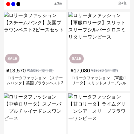
ムドレス
タワンピース
全
4
色
全
3
色
SALE
SALE
¥
13,570
¥
17,080
¥
15080
(割引前)
¥
18080
(割引前)
ロリータファッション 【スチー
ロリータファッション 【軍服ロ
ムパンク】英国ブラウンベスト2
リータ】スリットスリーブシル
ピースセット
バークロスミリタリーワンピー
ス