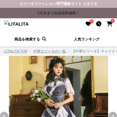
ロリータファッション専門通販サイト リタリタ
9月末まで全品送料無料！
0
0
商品を検索する
人気ランキング
LITALITA TOP
›
中華ロリータの一覧
›
【中華ロリータ】チャイナ