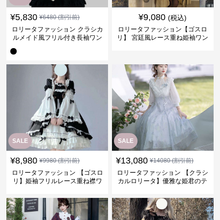
¥
5,830
¥
9,080
¥
6480
(割引前)
(税込)
ロリータファッション クラシカ
ロリータファッション【ゴスロ
ルメイド風フリル付き長袖ワン
リ】 宮廷風レース重ね姫袖ワン
ピース
ピース
SALE
SALE
¥
8,980
¥
13,080
¥
9980
(割引前)
¥
14080
(割引前)
ロリータファッション 【ゴスロ
ロリータファッション 【クラシ
リ】姫袖フリルレース重ね襟ワ
カルロリータ】優雅な姫君のテ
ンピース
ィータイムドレス