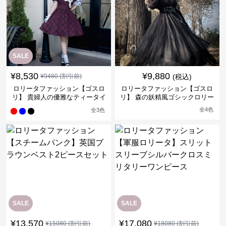
SALE
¥
8,530
¥
9,880
¥
9480
(割引前)
(税込)
ロリータファッション【ゴスロ
ロリータファッション【ゴスロ
リ】 貴婦人の優雅なティータイ
リ】 森の妖精風ゴシックロリー
ムドレス
タワンピース
全
4
色
全
3
色
SALE
SALE
¥
13,570
¥
17,080
¥
15080
(割引前)
¥
18080
(割引前)