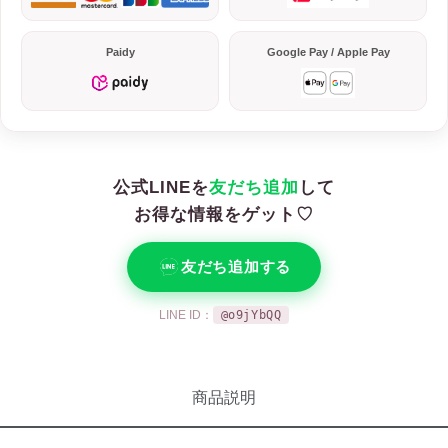
Paidy
Google Pay / Apple Pay
公式LINEを
友だち追加
して
お得な情報をゲット♡
友だち追加する
LINE ID：
@o9jYbQQ
商品説明