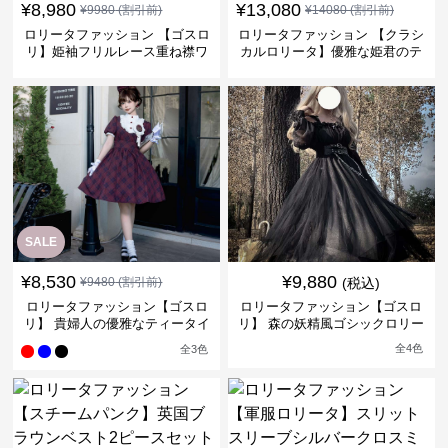
¥
8,980
¥
13,080
¥
9980
(割引前)
¥
14080
(割引前)
ロリータファッション 【ゴスロ
ロリータファッション 【クラシ
リ】姫袖フリルレース重ね襟ワ
カルロリータ】優雅な姫君のテ
ンピース
ィータイムドレス
SALE
¥
8,530
¥
9,880
¥
9480
(割引前)
(税込)
ロリータファッション【ゴスロ
ロリータファッション【ゴスロ
リ】 貴婦人の優雅なティータイ
リ】 森の妖精風ゴシックロリー
ムドレス
タワンピース
全
4
色
全
3
色