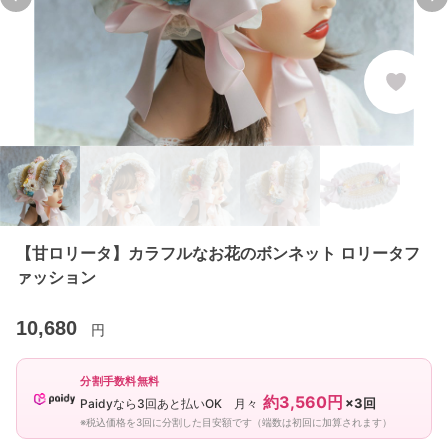
Previous slide
Ne
【甘ロリータ】カラフルなお花のボンネット ロリータフ
ァッション
10,680
円
分割手数料無料
約3,560円
×3回
Paidyなら3回あと払いOK 月々
※税込価格を3回に分割した目安額です（端数は初回に加算されます）