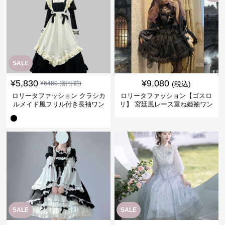
SALE
¥
5,830
¥
9,080
¥
6480
(割引前)
(税込)
ロリータファッション クラシカ
ロリータファッション【ゴスロ
ルメイド風フリル付き長袖ワン
リ】 宮廷風レース重ね姫袖ワン
ピース
ピース
SALE
SALE