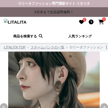
ロリータファッション専門通販サイト リタリタ
9月末まで全品送料無料！
0
0
商品を検索する
人気ランキング
LITALITA TOP
›
スチームパンクの一覧
›
ロリータファッション 