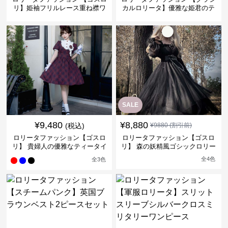
リ】姫袖フリルレース重ね襟ワ
カルロリータ】優雅な姫君のテ
ンピース
ィータイムドレス
SALE
¥
9,480
¥
8,880
(税込)
¥
9880
(割引前)
ロリータファッション【ゴスロ
ロリータファッション【ゴスロ
リ】 貴婦人の優雅なティータイ
リ】 森の妖精風ゴシックロリー
ムドレス
タワンピース
全
4
色
全
3
色