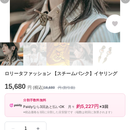
Previous slide
Ne
ロリータファッション 【スチームパンク】イヤリング
15,680
円 (税込)
16,680
円 (割引前)
分割手数料無料
約5,227円
×3回
Paidyなら3回あと払いOK 月々
※税込価格を3回に分割した目安額です（端数は初回に加算されます）
1