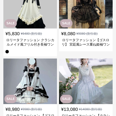
SALE
SALE
¥
5,830
¥
8,080
¥
6480
(割引前)
¥
9080
(割引前)
ロリータファッション クラシカ
ロリータファッション【ゴスロ
ルメイド風フリル付き長袖ワン
リ】 宮廷風レース重ね姫袖ワン
ピース
ピース
SALE
SALE
¥
8,980
¥
13,080
¥
9980
(割引前)
¥
14080
(割引前)
ロリータファッション 【ゴスロ
ロリータファッション 【クラシ