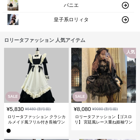
パニエ
皇子系ロリィタ
ロリータファッション 人気アイテム
人気
SALE
SALE
¥
5,830
¥
8,080
¥
6480
(割引前)
¥
9080
(割引前)
ロリータファッション クラシカ
ロリータファッション【ゴスロ
ルメイド風フリル付き長袖ワン
リ】 宮廷風レース重ね姫袖ワン
ピース
ピース