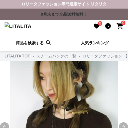
ロリータファッション専門通販サイト リタリタ
9月末まで全品送料無料！
0
0
商品を検索する
人気ランキング
LITALITA TOP
›
スチームパンクの一覧
›
ロリータファッション 