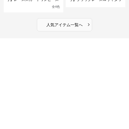
館の庭の黒い霧~
ンピース
全
4
色
›
人気アイテム一覧へ