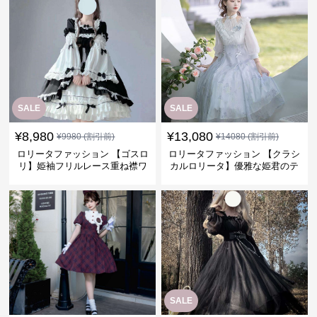
SALE
SALE
¥
8,980
¥
13,080
¥
9980
(割引前)
¥
14080
(割引前)
ロリータファッション 【ゴスロ
ロリータファッション 【クラシ
リ】姫袖フリルレース重ね襟ワ
カルロリータ】優雅な姫君のテ
ンピース
ィータイムドレス
SALE