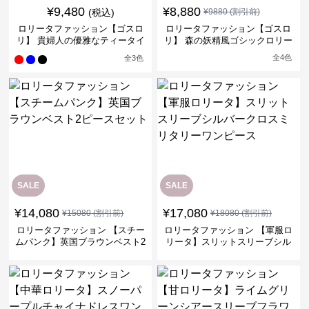
¥
9,480
¥
8,880
(税込)
¥
9880
(割引前)
ロリータファッション【ゴスロ
ロリータファッション【ゴスロ
リ】 貴婦人の優雅なティータイ
リ】 森の妖精風ゴシックロリー
ムドレス
タワンピース
全
4
色
全
3
色
SALE
SALE
¥
14,080
¥
17,080
¥
15080
(割引前)
¥
18080
(割引前)
ロリータファッション 【スチー
ロリータファッション 【軍服ロ
ムパンク】英国ブラウンベスト2
リータ】スリットスリーブシル
ピースセット
バークロスミリタリーワンピー
ス