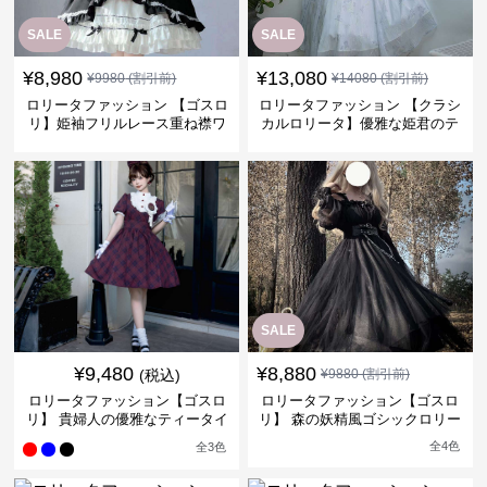
SALE
SALE
¥
8,980
¥
13,080
¥
9980
(割引前)
¥
14080
(割引前)
ロリータファッション 【ゴスロ
ロリータファッション 【クラシ
リ】姫袖フリルレース重ね襟ワ
カルロリータ】優雅な姫君のテ
ンピース
ィータイムドレス
SALE
¥
9,480
¥
8,880
(税込)
¥
9880
(割引前)
ロリータファッション【ゴスロ
ロリータファッション【ゴスロ
リ】 貴婦人の優雅なティータイ
リ】 森の妖精風ゴシックロリー
ムドレス
タワンピース
全
4
色
全
3
色