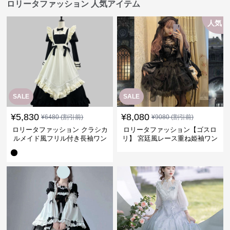
ロリータファッション 人気アイテム
人気
SALE
SALE
¥
5,830
¥
8,080
¥
6480
(割引前)
¥
9080
(割引前)
ロリータファッション クラシカ
ロリータファッション【ゴスロ
ルメイド風フリル付き長袖ワン
リ】 宮廷風レース重ね姫袖ワン
ピース
ピース