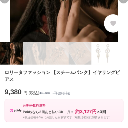
Previous slide
Ne
ロリータファッション 【スチームパンク】イヤリングピ
アス
9,380
円 (税込)
10,380
円 (割引前)
分割手数料無料
約3,127円
×3回
Paidyなら3回あと払いOK 月々
※税込価格を3回に分割した目安額です（端数は初回に加算されます）