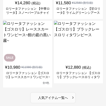
¥
14,280
¥
11,580
(税込)
¥
12580
(割引前)
ロリータファッション 【中華ロ
ロリータファッション 【甘ロリ
リータ】スノーパープルチャイ
ータ】ライムグリーンシアース
ナドレスワンピース
リーブフラワーワンピース
SALE
¥
10,980
¥
12,880
¥
11980
(割引前)
(税込)
ロリータファッション【ゴスロ
ロリータファッション 【ゴスロ
リ】レーススカートワンピース~
リ】ブラックレースロリィタワ
館の庭の黒い霧~
ンピース
全
4
色
›
人気アイテム一覧へ