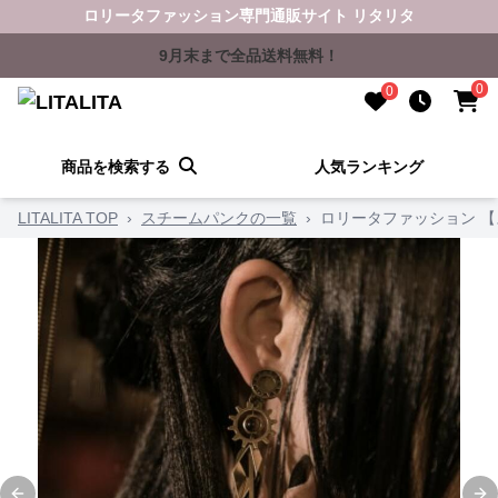
ロリータファッション専門通販サイト リタリタ
9月末まで全品送料無料！
0
0
商品を検索する
人気ランキング
LITALITA TOP
›
スチームパンクの一覧
›
ロリータファッション 