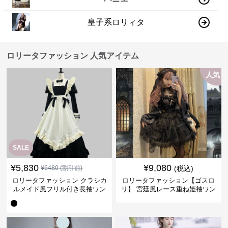
皇子系ロリィタ
ロリータファッション 人気アイテム
人気
SALE
¥
5,830
¥
9,080
¥
6480
(割引前)
(税込)
ロリータファッション クラシカ
ロリータファッション【ゴスロ
ルメイド風フリル付き長袖ワン
リ】 宮廷風レース重ね姫袖ワン
ピース
ピース