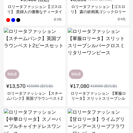
ロリータファッション【ゴスロ
ロリータファッション【ゴスロ
リ】 貴婦人の優雅なティータイ
リ】 森の妖精風ゴシックロリー
ムドレス
タワンピース
全
4
色
全
3
色
SALE
SALE
¥
13,570
¥
17,080
¥
15080
(割引前)
¥
18080
(割引前)
ロリータファッション 【スチー
ロリータファッション 【軍服ロ
ムパンク】英国ブラウンベスト2
リータ】スリットスリーブシル
ピースセット
バークロスミリタリーワンピー
ス