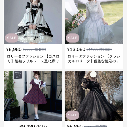
SALE
SALE
¥
8,980
¥
13,080
¥
9980
(割引前)
¥
14080
(割引前)
ロリータファッション 【ゴスロ
ロリータファッション 【クラシ
リ】姫袖フリルレース重ね襟ワ
カルロリータ】優雅な姫君のテ
ンピース
ィータイムドレス
SALE
¥
9,480
¥
8,890
(税込)
¥
9880
(割引前)