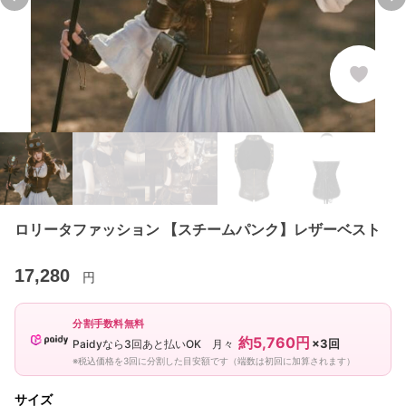
Previous slide
Ne
ロリータファッション 【スチームパンク】レザーベスト
17,280
円
分割手数料無料
約5,760円
×3回
Paidyなら3回あと払いOK 月々
※税込価格を3回に分割した目安額です（端数は初回に加算されます）
サイズ