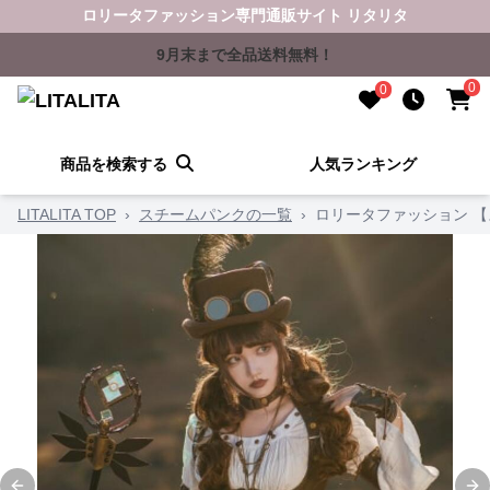
ロリータファッション専門通販サイト リタリタ
9月末まで全品送料無料！
0
0
商品を検索する
人気ランキング
LITALITA TOP
›
スチームパンクの一覧
›
ロリータファッション 