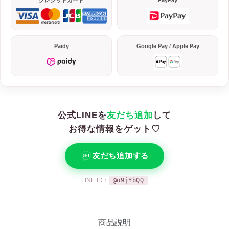
クレジットカード
PayPay
Paidy
Google Pay / Apple Pay
公式LINEを
友だち追加
して
お得な情報をゲット♡
友だち追加する
LINE ID：
@o9jYbQQ
商品説明