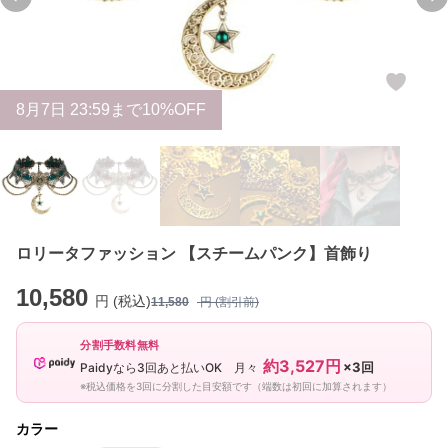
Previous slide
Ne
8
月
7
日 23:59まで10%OFF
ロリータファッション 【スチームパンク】首飾り
10,580
円 (税込)
11,580
円 (割引前)
分割手数料無料
約3,527円
×3回
Paidyなら3回あと払いOK 月々
※税込価格を3回に分割した目安額です（端数は初回に加算されます）
カラー