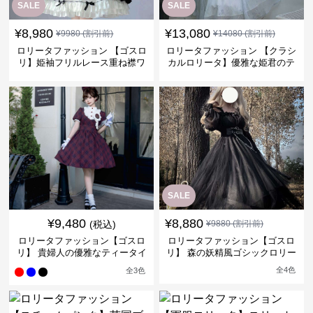
SALE
SALE
¥
8,980
¥
13,080
¥
9980
(割引前)
¥
14080
(割引前)
ロリータファッション 【ゴスロ
ロリータファッション 【クラシ
リ】姫袖フリルレース重ね襟ワ
カルロリータ】優雅な姫君のテ
ンピース
ィータイムドレス
SALE
¥
9,480
¥
8,880
(税込)
¥
9880
(割引前)
ロリータファッション【ゴスロ
ロリータファッション【ゴスロ
リ】 貴婦人の優雅なティータイ
リ】 森の妖精風ゴシックロリー
ムドレス
タワンピース
全
4
色
全
3
色