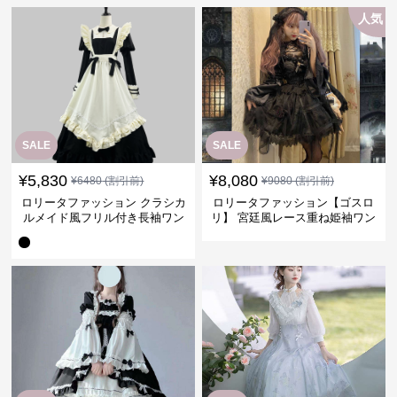
人気
SALE
SALE
¥
5,830
¥
8,080
¥
6480
(割引前)
¥
9080
(割引前)
ロリータファッション クラシカ
ロリータファッション【ゴスロ
ルメイド風フリル付き長袖ワン
リ】 宮廷風レース重ね姫袖ワン
ピース
ピース