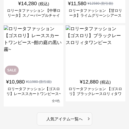
¥
14,280
¥
11,580
(税込)
¥
12580
(割引前)
ロリータファッション 【中華ロ
ロリータファッション 【甘ロリ
リータ】スノーパープルチャイ
ータ】ライムグリーンシアース
ナドレスワンピース
リーブフラワーワンピース
SALE
¥
10,980
¥
12,880
¥
11980
(割引前)
(税込)
ロリータファッション【ゴスロ
ロリータファッション 【ゴスロ
リ】レーススカートワンピース~
リ】ブラックレースロリィタワ
館の庭の黒い霧~
ンピース
全
4
色
›
人気アイテム一覧へ