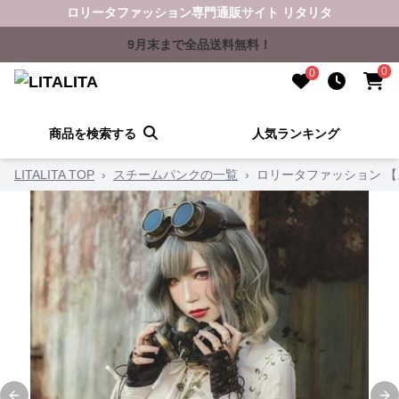
ロリータファッション専門通販サイト リタリタ
9月末まで全品送料無料！
0
0
商品を検索する
人気ランキング
LITALITA TOP
›
スチームパンクの一覧
›
ロリータファッション 