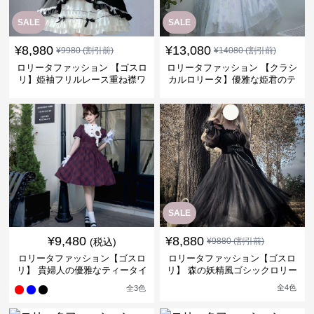
SALE
SALE
¥
8,980
¥
13,080
¥
9980
(割引前)
¥
14080
(割引前)
ロリータファッション 【ゴスロ
ロリータファッション 【クラシ
リ】姫袖フリルレース重ね襟ワ
カルロリータ】優雅な姫君のテ
ンピース
ィータイムドレス
SALE
¥
9,480
¥
8,880
(税込)
¥
9880
(割引前)
ロリータファッション【ゴスロ
ロリータファッション【ゴスロ
リ】 貴婦人の優雅なティータイ
リ】 森の妖精風ゴシックロリー
ムドレス
タワンピース
全
4
色
全
3
色