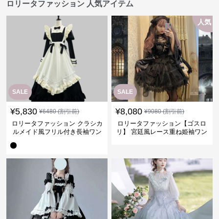
ロリータファッション 人気アイテム
人気
SALE
SALE
¥
5,830
¥
8,080
¥
6480
(割引前)
¥
9080
(割引前)
ロリータファッション クラシカ
ロリータファッション【ゴスロ
ルメイド風フリル付き長袖ワン
リ】 宮廷風レース重ね姫袖ワン
ピース
ピース