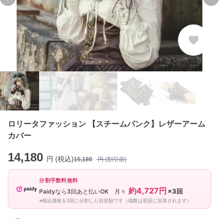
Previous slide
Ne
ロリータファッション 【スチームパンク】レザーアーム
カバー
14,180
円 (税込)
15,180
円 (割引前)
分割手数料無料
約4,727円
×3回
Paidyなら3回あと払いOK 月々
※税込価格を3回に分割した目安額です（端数は初回に加算されます）