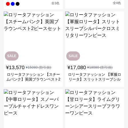
ムドレス
タワンピース
全
4
色
全
3
色
SALE
SALE
¥
13,570
¥
17,080
¥
15080
(割引前)
¥
18080
(割引前)
ロリータファッション 【スチー
ロリータファッション 【軍服ロ
ムパンク】英国ブラウンベスト2
リータ】スリットスリーブシル
ピースセット
バークロスミリタリーワンピー
ス