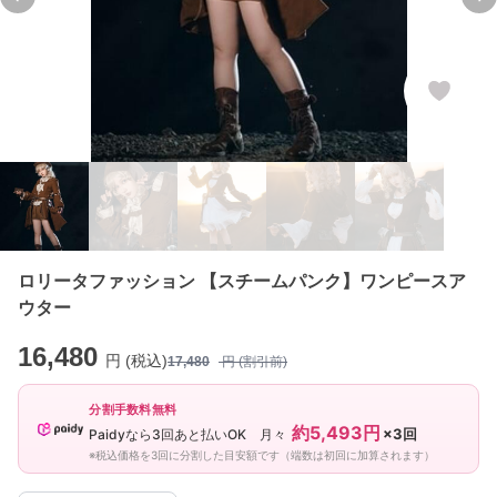
Previous slide
Ne
ロリータファッション 【スチームパンク】ワンピースア
ウター
16,480
円 (税込)
17,480
円 (割引前)
分割手数料無料
約5,493円
×3回
Paidyなら3回あと払いOK 月々
※税込価格を3回に分割した目安額です（端数は初回に加算されます）