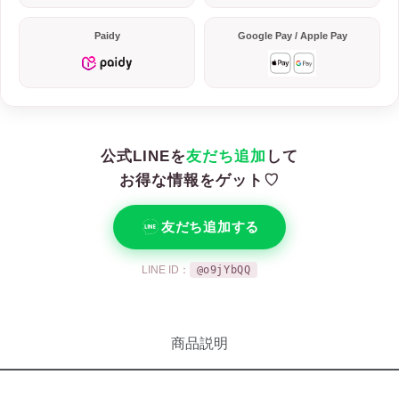
Paidy
Google Pay / Apple Pay
公式LINEを
友だち追加
して
お得な情報をゲット♡
友だち追加する
LINE ID：
@o9jYbQQ
商品説明