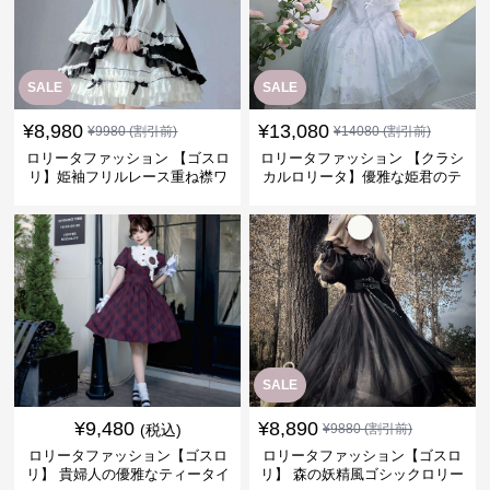
SALE
SALE
¥
8,980
¥
13,080
¥
9980
(割引前)
¥
14080
(割引前)
ロリータファッション 【ゴスロ
ロリータファッション 【クラシ
リ】姫袖フリルレース重ね襟ワ
カルロリータ】優雅な姫君のテ
ンピース
ィータイムドレス
SALE
¥
9,480
¥
8,890
(税込)
¥
9880
(割引前)
ロリータファッション【ゴスロ
ロリータファッション【ゴスロ
リ】 貴婦人の優雅なティータイ
リ】 森の妖精風ゴシックロリー