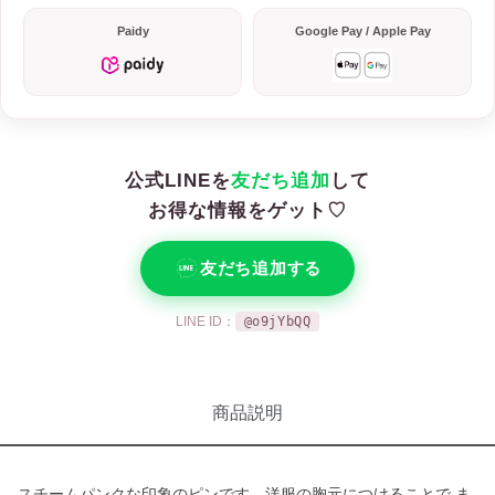
Paidy
Google Pay / Apple Pay
公式LINEを
友だち追加
して
お得な情報をゲット♡
友だち追加する
LINE ID：
@o9jYbQQ
商品説明
スチームパンクな印象のピンです。洋服の胸元につけることで,ま