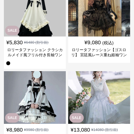
SALE
¥
5,830
¥
9,080
¥
6480
(割引前)
(税込)
ロリータファッション クラシカ
ロリータファッション【ゴスロ
ルメイド風フリル付き長袖ワン
リ】 宮廷風レース重ね姫袖ワン
ピース
ピース
SALE
SALE
¥
8,980
¥
13,080
¥
9980
(割引前)
¥
14080
(割引前)