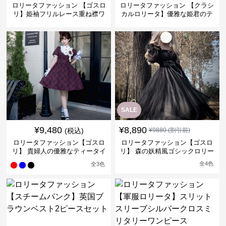
ロリータファッション 【ゴスロ
ロリータファッション 【クラシ
リ】姫袖フリルレース重ね襟ワ
カルロリータ】優雅な姫君のテ
ンピース
ィータイムドレス
SALE
¥
9,480
¥
8,890
(税込)
¥
9880
(割引前)
ロリータファッション【ゴスロ
ロリータファッション【ゴスロ
リ】 貴婦人の優雅なティータイ
リ】 森の妖精風ゴシックロリー
ムドレス
タワンピース
全
4
色
全
3
色