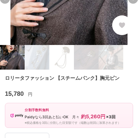
Previous slide
Ne
ロリータファッション 【スチームパンク】胸元ピン
15,780
円
分割手数料無料
約5,260円
×3回
Paidyなら3回あと払いOK 月々
※税込価格を3回に分割した目安額です（端数は初回に加算されます）