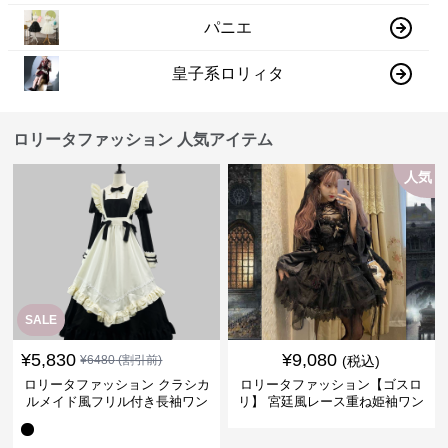
パニエ
皇子系ロリィタ
ロリータファッション 人気アイテム
人気
SALE
¥
5,830
¥
9,080
¥
6480
(割引前)
(税込)
ロリータファッション クラシカ
ロリータファッション【ゴスロ
ルメイド風フリル付き長袖ワン
リ】 宮廷風レース重ね姫袖ワン
ピース
ピース