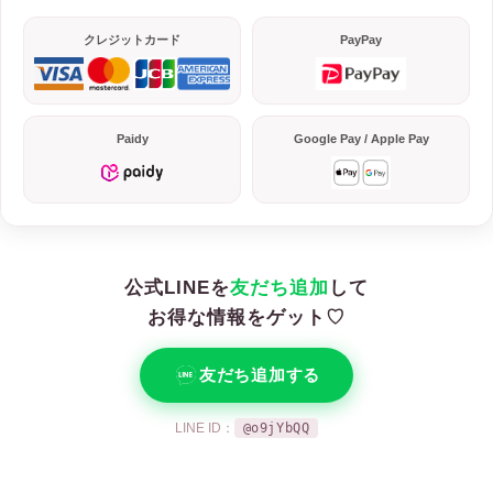
クレジットカード
PayPay
Paidy
Google Pay / Apple Pay
公式LINEを
友だち追加
して
お得な情報をゲット♡
友だち追加する
LINE ID：
@o9jYbQQ