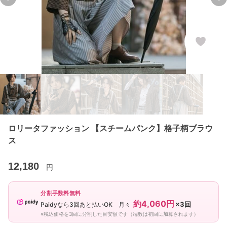
Previous slide
Ne
ロリータファッション 【スチームパンク】格子柄ブラウ
ス
12,180
円
分割手数料無料
約4,060円
×3回
Paidyなら3回あと払いOK 月々
※税込価格を3回に分割した目安額です（端数は初回に加算されます）