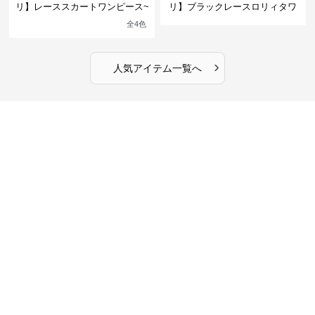
リ】レーススカートワンピース~
リ】ブラックレースロリィタワ
館の庭の黒い霧~
ンピース
全
4
色
›
人気アイテム一覧へ