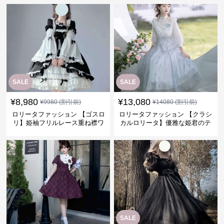
SALE
SALE
¥
8,980
¥
13,080
¥
9980
(割引前)
¥
14080
(割引前)
ロリータファッション 【ゴスロ
ロリータファッション 【クラシ
リ】姫袖フリルレース重ね襟ワ
カルロリータ】優雅な姫君のテ
ンピース
ィータイムドレス
SALE