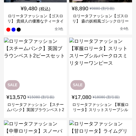
¥
9,480
¥
8,890
(税込)
¥
9880
(割引前)
ロリータファッション【ゴスロ
ロリータファッション【ゴスロ
リ】 貴婦人の優雅なティータイ
リ】 森の妖精風ゴシックロリー
ムドレス
タワンピース
全
4
色
全
3
色
SALE
SALE
¥
13,570
¥
17,080
¥
15080
(割引前)
¥
18080
(割引前)
ロリータファッション 【スチー
ロリータファッション 【軍服ロ
ムパンク】英国ブラウンベスト2
リータ】スリットスリーブシル
ピースセット
バークロスミリタリーワンピー
ス