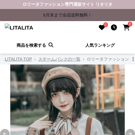
ロリータファッション専門通販サイト リタリタ
9月末まで全品送料無料！
0
0
商品を検索する
人気ランキング
LITALITA TOP
›
スチームパンクの一覧
›
ロリータファッション 