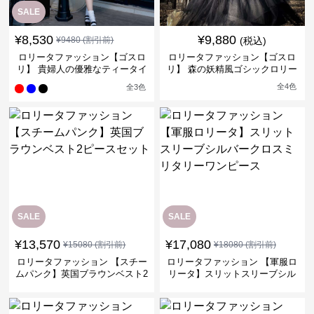
SALE
¥
8,530
¥
9,880
¥
9480
(割引前)
(税込)
ロリータファッション【ゴスロ
ロリータファッション【ゴスロ
リ】 貴婦人の優雅なティータイ
リ】 森の妖精風ゴシックロリー
ムドレス
タワンピース
全
4
色
全
3
色
SALE
SALE
¥
13,570
¥
17,080
¥
15080
(割引前)
¥
18080
(割引前)
ロリータファッション 【スチー
ロリータファッション 【軍服ロ
ムパンク】英国ブラウンベスト2
リータ】スリットスリーブシル
ピースセット
バークロスミリタリーワンピー
ス