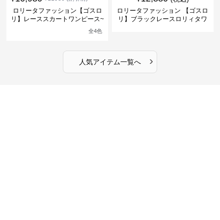
ロリータファッション【ゴスロ
ロリータファッション 【ゴスロ
リ】レーススカートワンピース~
リ】ブラックレースロリィタワ
館の庭の黒い霧~
ンピース
全
4
色
›
人気アイテム一覧へ