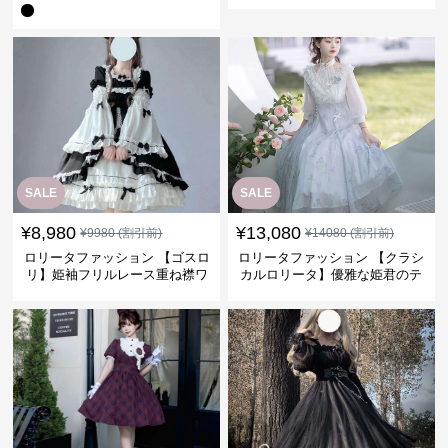
SALE
SALE
¥
8,980
¥
13,080
¥
9980
(割引前)
¥
14080
(割引前)
ロリータファッション 【ゴスロ
ロリータファッション 【クラシ
リ】姫袖フリルレース重ね襟ワ
カルロリータ】優雅な姫君のテ
ンピース
ィータイムドレス