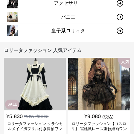
アクセサリー
パニエ
皇子系ロリィタ
ロリータファッション 人気アイテム
人気
SALE
¥
5,830
¥
9,080
¥
6480
(割引前)
(税込)
ロリータファッション クラシカ
ロリータファッション【ゴスロ
ルメイド風フリル付き長袖ワン
リ】 宮廷風レース重ね姫袖ワン
ピース
ピース