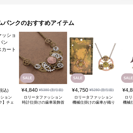
ムパンク
のおすすめアイテム
SALE
SALE
SALE
¥
4,840
¥
4,750
¥
4,
(税込)
¥
5380
(割引前)
¥
5280
(割引前)
ッション
ロリータファッション
ロリータファッション
ロリ
ク】チェ
時計仕掛けの歯車装飾首
機械仕掛けの歯車が織り
機械
ート
飾り
なす幻想的な首飾り
チ