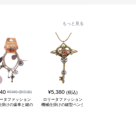
もっと見る
SALE
840
¥
5,380
¥
6,880
¥
5380
(割引前)
(税込)
¥
7880
(割引前)
ータファッション
ロリータファッション
ロリータファッション
仕掛けの歯車と鍵の
機械仕掛けの鍵型ペンダ
冒険家風大容量ポケッ
ャーム飾り腕輪
ントネックレス
付きバルーンパンツ