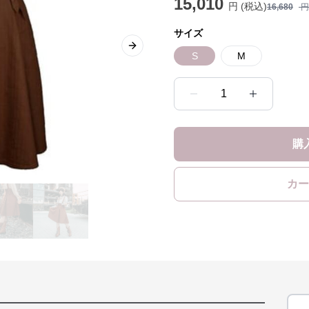
15,010
円 (税込)
16,680
円
サイズ
Next slide
S
M
1
購
カー