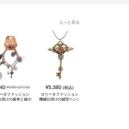
もっと見る
SALE
840
¥
5,380
¥
6,880
¥
5380
(割引前)
(税込)
¥
7880
(割引前)
ータファッション
ロリータファッション
ロリータファッション
仕掛けの歯車と鍵の
機械仕掛けの鍵型ペンダ
冒険家風大容量ポケッ
ャーム飾り腕輪
ントネックレス
付きバルーンパンツ