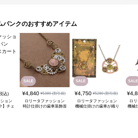
ムパンク
のおすすめアイテム
SALE
SALE
SALE
¥
4,840
¥
4,750
¥
4,
(税込)
¥
5380
(割引前)
¥
5280
(割引前)
ッション
ロリータファッション
ロリータファッション
ロリ
ク】チェ
時計仕掛けの歯車装飾首
機械仕掛けの歯車が織り
機械
ート
飾り
なす幻想的な首飾り
チ