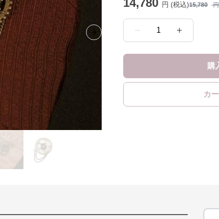
14,780
円 (税込)
15,780
円
1
Next slide
購
カー