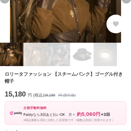
Previous slide
Ne
ロリータファッション 【スチームパンク】ゴーグル付き
帽子
15,180
円 (税込)
16,180
円 (割引前)
分割手数料無料
約5,060円
×3回
Paidyなら3回あと払いOK 月々
※税込価格を3回に分割した目安額です（端数は初回に加算されます）