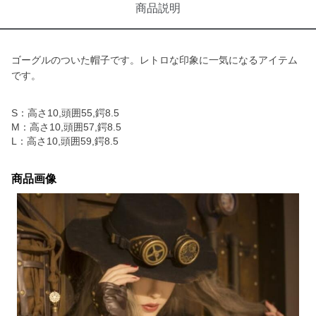
商品説明
ゴーグルのついた帽子です。レトロな印象に一気になるアイテム
です。
S：高さ10,頭囲55,鍔8.5
M：高さ10,頭囲57,鍔8.5
L：高さ10,頭囲59,鍔8.5
商品画像