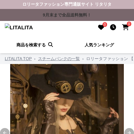
ロリータファッション専門通販サイト リタリタ
9月末まで全品送料無料！
0
0
商品を検索する
人気ランキング
LITALITA TOP
›
スチームパンクの一覧
›
ロリータファッション 