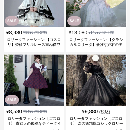
SALE
SALE
¥
8,980
¥
13,080
¥
9980
(割引前)
¥
14080
(割引前)
ロリータファッション 【ゴスロ
ロリータファッション 【クラシ
リ】姫袖フリルレース重ね襟ワ
カルロリータ】優雅な姫君のテ
ンピース
ィータイムドレス
SALE
¥
8,530
¥
9,880
¥
9480
(割引前)
(税込)
ロリータファッション【ゴスロ
ロリータファッション【ゴスロ
リ】 貴婦人の優雅なティータイ
リ】 森の妖精風ゴシックロリー
ムドレス
タワンピース