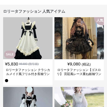
ロリータファッション 人気アイテム
人気
SALE
¥
5,830
¥
9,080
¥
6480
(割引前)
(税込)
ロリータファッション クラシカ
ロリータファッション【ゴスロ
ルメイド風フリル付き長袖ワン
リ】 宮廷風レース重ね姫袖ワン
ピース
ピース