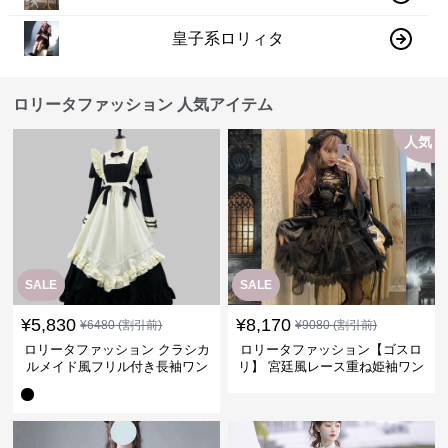
皇子系ロリィタ
ロリータファッション 人気アイテム
人気
SALE
SALE
¥
5,830
¥
8,170
¥
6480
(割引前)
¥
9080
(割引前)
ロリータファッション クラシカ
ロリータファッション【ゴスロ
ルメイド風フリル付き長袖ワン
リ】 宮廷風レース重ね姫袖ワン
ピース
ピース