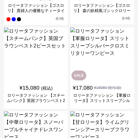
ロリータファッション【ゴスロ
ロリータファッション【ゴスロ
リ】 貴婦人の優雅なティータイ
リ】 森の妖精風ゴシックロリー
ムドレス
タワンピース
全
4
色
全
3
色
SALE
¥
15,080
¥
17,080
(税込)
¥
18080
(割引前)
ロリータファッション 【スチー
ロリータファッション 【軍服ロ
ムパンク】英国ブラウンベスト2
リータ】スリットスリーブシル
ピースセット
バークロスミリタリーワンピー
ス