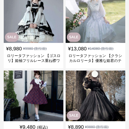
SALE
SALE
¥
8,980
¥
13,080
¥
9980
(割引前)
¥
14080
(割引前)
ロリータファッション 【ゴスロ
ロリータファッション 【クラシ
リ】姫袖フリルレース重ね襟ワ
カルロリータ】優雅な姫君のテ
ンピース
ィータイムドレス
SALE
¥
9,480
¥
8,890
(税込)
¥
9880
(割引前)