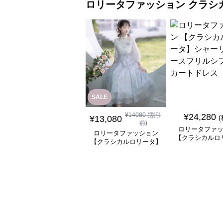
ロリータファッション
クラシ
SALE
¥
14080
(割引
¥
24,280
¥
13,080
前)
ロリータファ
ロリータファッション
【クラシカルロ
【クラシカルロリータ】
シャーリングレ
優雅な姫君のティータイ
ルシフォンスカ
ムドレス
ス