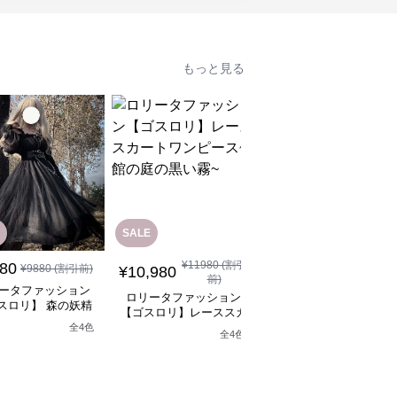
もっと見る
SALE
¥
11980
(割引
880
¥
12,880
¥
9880
(割引前)
(税込)
¥
10,980
前)
ータファッション
ロリータファッション
ロリータファッション
スロリ】 森の妖精
【ゴスロリ】ブラック
【ゴスロリ】レーススカ
シックロリータワン
ースロリィタワンピー
ートワンピース~館の庭
全
4
色
ピース
全
4
色
の黒い霧~