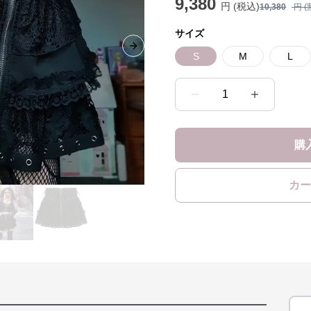
9,380
円 (税込)
10,380
円 (
サイズ
Next slide
S
M
L
1
購
カー