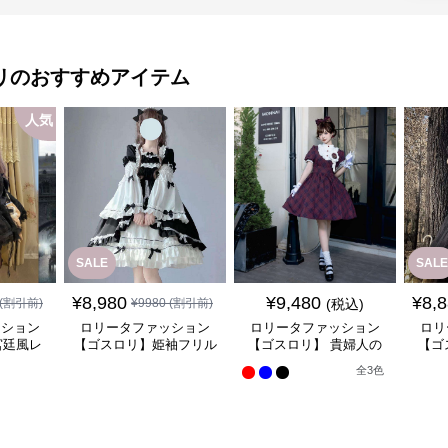
リ
のおすすめアイテム
人気
SALE
SALE
¥
8,980
¥
9,480
¥
8,
(割引前)
¥
9980
(割引前)
(税込)
ッション
ロリータファッション
ロリータファッション
ロリ
宮廷風レ
【ゴスロリ】姫袖フリル
【ゴスロリ】 貴婦人の
【ゴ
ンピース
レース重ね襟ワンピース
優雅なティータイムドレ
風ゴ
全
3
色
ス