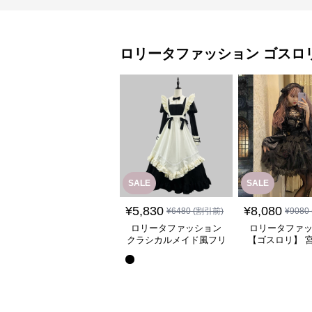
ロリータファッション
ゴスロ
SALE
SALE
¥
5,830
¥
8,080
¥
6480
(割引前)
¥
9080
ロリータファッション
ロリータファ
クラシカルメイド風フリ
【ゴスロリ】 
ル付き長袖ワンピース
ース重ね姫袖ワ