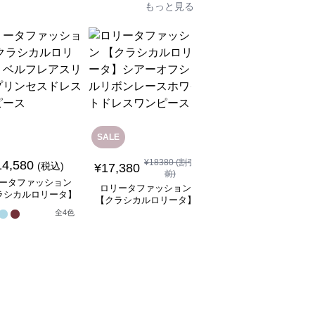
もっと見る
SALE
SALE
¥
18380
(割引
14,580
¥
8,480
(税込)
¥
9480
(割引前)
¥
17,380
前)
ータファッション
ロリータファッション
ロリータファッション
ラシカルロリータ】
【クラシカルロリータ
【クラシカルロリータ】
フレアスリーブプリ
ボリュームレースヘッ
シアーオフショルリボン
全
4
色
スドレスワンピース
ドレス
1
レースホワイトドレスワ
ンピース