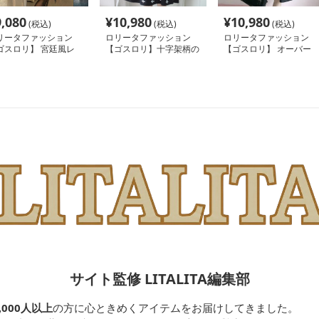
9,080
¥
10,980
¥
10,980
(税込)
(税込)
(税込)
リータファッション
ロリータファッション
ロリータファッション
ゴスロリ】 宮廷風レ
【ゴスロリ】十字架柄の
【ゴスロリ】 オーバー
ス重ね姫袖ワンピース
襟付きシックなワンピー
オール
ス
サイト監修 LITALITA編集部
,000人以上
の方に心ときめくアイテムをお届けしてきました。