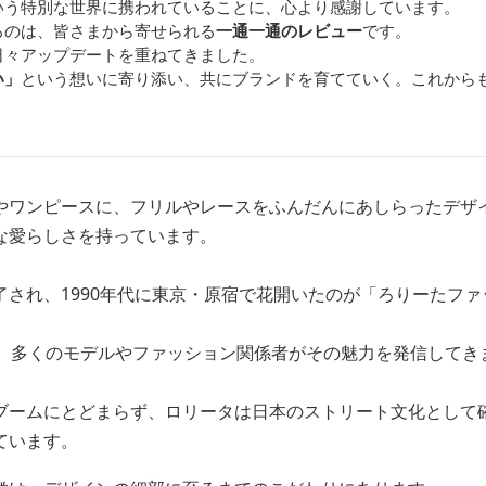
いう特別な世界に携われていることに、心より感謝しています。
るのは、皆さまから寄せられる
一通一通のレビュー
です。
日々アップデートを重ねてきました。
い」
という想いに寄り添い、共にブランドを育てていく。これから
。
やワンピースに、フリルやレースをふんだんにあしらったデザ
な愛らしさを持っています。
了され、1990年代に東京・原宿で花開いたのが「ろりーたフ
り、多くのモデルやファッション関係者がその魅力を発信してき
ブームにとどまらず、ロリータは日本のストリート文化として
ています。