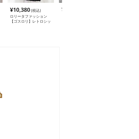
¥
10,380
¥
12,180
¥
12,680
(税込)
(税込)
(税
ロリータファッション
ロリータファッション
ロリータファッ
【ゴスロリ】レトロシッ
【ゴスロリ】ダークナイ
【ゴスロリ】ス
クなブラックワンピース
トハンサムコート
トブラックレー
レスワンピース