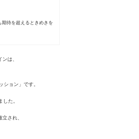
も期待を超えるときめきを
インは、
ァッション」です。
ました。
確立され、