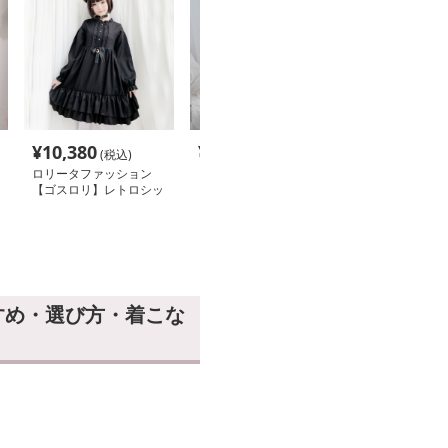
¥
10,380
¥
12,180
¥
12,680
(税込)
(税込)
(税
ロリータファッション
ロリータファッション
ロリータファッ
【ゴスロリ】レトロシッ
【ゴスロリ】ダークナイ
【ゴスロリ】ス
クなブラックワンピース
トハンサムコート
トブラックレー
レスワンピース
すめ・選び方・着こな