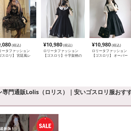
9,080
¥
10,980
¥
10,980
(税込)
(税込)
(税込)
リータファッション
ロリータファッション
ロリータファッション
ゴスロリ】 宮廷風レ
【ゴスロリ】十字架柄の
【ゴスロリ】 オーバー
ス重ね姫袖ワンピース
襟付きシックなワンピー
オール
ス
専門通販Lolis（ロリス）｜安いゴスロリ服おす