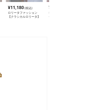
¥
11,180
¥
10,580
¥
10,980
(税込)
(税込)
(税
ロリータファッション
半袖シャツ&ワンピース
ロリータファッ
【クラシカルロリータ】
セット
【クラシカルロ
フリル付きドレスワンピ
ハイウエストロ
ース
レス