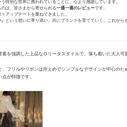
いう特別な世界に携われていることに、心より感謝しています。
るのは、皆さまから寄せられる
一通一通のレビュー
です。
日々アップデートを重ねてきました。
い」
という想いに寄り添い、共にブランドを育てていく。これから
。
要素を強調した上品なロリータスタイルで、落ち着いた大人可
と、フリルやリボンは控えめでシンプルなデザインが中心のた
い点が特徴です。