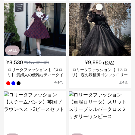
SALE
¥
8,530
¥
9,880
¥
9480
(割引前)
(税込)
ロリータファッション【ゴスロ
ロリータファッション【ゴスロ
リ】 貴婦人の優雅なティータイ
リ】 森の妖精風ゴシックロリー
ムドレス
タワンピース
全
4
色
全
3
色