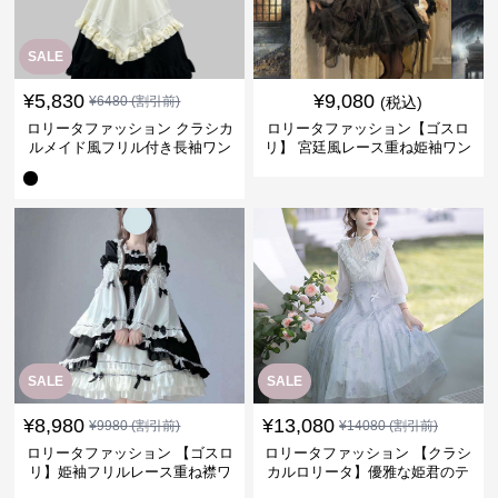
SALE
¥
5,830
¥
9,080
¥
6480
(割引前)
(税込)
ロリータファッション クラシカ
ロリータファッション【ゴスロ
ルメイド風フリル付き長袖ワン
リ】 宮廷風レース重ね姫袖ワン
ピース
ピース
SALE
SALE
¥
8,980
¥
13,080
¥
9980
(割引前)
¥
14080
(割引前)
ロリータファッション 【ゴスロ
ロリータファッション 【クラシ
リ】姫袖フリルレース重ね襟ワ
カルロリータ】優雅な姫君のテ
ンピース
ィータイムドレス