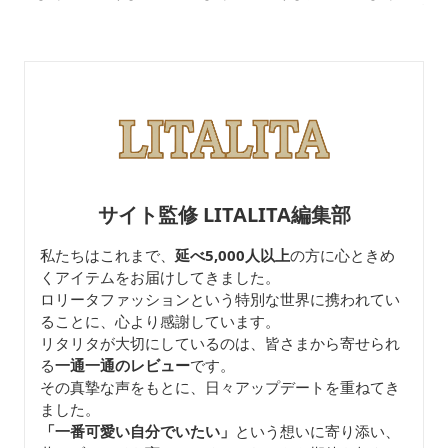
ツ
ートパンツ
ロなパンプキン
取り外しサスペ
き
サイト監修 LITALITA編集部
私たちはこれまで、
延べ5,000人以上
の方に心ときめ
くアイテムをお届けしてきました。
ロリータファッションという特別な世界に携われてい
ることに、心より感謝しています。
リタリタが大切にしているのは、皆さまから寄せられ
る
一通一通のレビュー
です。
その真摯な声をもとに、日々アップデートを重ねてき
ました。
「一番可愛い自分でいたい」
という想いに寄り添い、