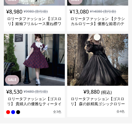
¥
8,980
¥
13,080
¥
9980
(割引前)
¥
14080
(割引前)
ロリータファッション 【ゴスロ
ロリータファッション 【クラシ
リ】姫袖フリルレース重ね襟ワ
カルロリータ】優雅な姫君のテ
ンピース
ィータイムドレス
SALE
¥
8,530
¥
9,880
¥
9480
(割引前)
(税込)
ロリータファッション【ゴスロ
ロリータファッション【ゴスロ
リ】 貴婦人の優雅なティータイ
リ】 森の妖精風ゴシックロリー
ムドレス
タワンピース
全
4
色
全
3
色