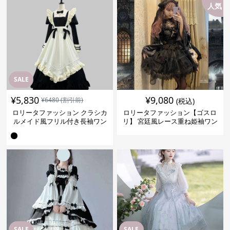
人気
SALE
¥
5,830
¥
9,080
¥
6480
(割引前)
(税込)
ロリータファッション クラシカ
ロリータファッション【ゴスロ
ルメイド風フリル付き長袖ワン
リ】 宮廷風レース重ね姫袖ワン
ピース
ピース
SALE
SALE