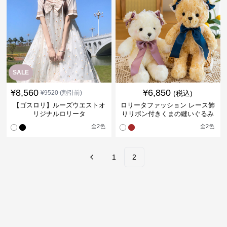
SALE
¥
8,560
¥
6,850
¥
9520
(割引前)
(税込)
【ゴスロリ】ルーズウエストオ
ロリータファッション レース飾
リジナルロリータ
りリボン付きくまの縫いぐるみ
全
2
色
全
2
色
1
2