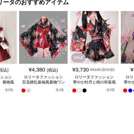
リータ
のおすすめアイテム
SALE
¥
4,380
¥
3,730
¥
(税込)
(税込)
¥
4140
(割引前)
ッション
ロリータファッション
ロリータファッション
ロリ
】着物風
百花繚乱振袖風着物ワン
華やか牡丹と桜の和装風
華や
ンピース
ピース
着物ワンピース
全
2
色
全
2
色
全
3
色