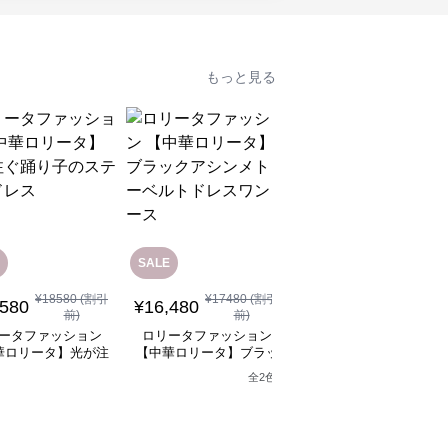
もっと見る
SALE
¥
18580
(割引
¥
17480
(割引
¥
12,080
(税込)
,580
¥
16,480
前)
前)
ロリータファッション
ータファッション
ロリータファッション
【中華ロリータ】ライ
華ロリータ】光が注
【中華ロリータ】ブラッ
グリーンフリルボレロ
り子のステージドレ
クアシンメトリーベルト
全
2
色
ャイナドレスミニワン
ス
ドレスワンピース
ース