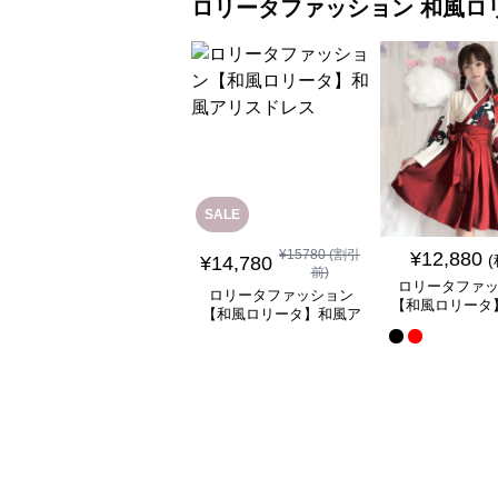
ロリータファッション
和風ロ
SALE
¥
15780
(割引
¥
12,880
¥
14,780
前)
ロリータファ
ロリータファッション
【和風ロリータ
【和風ロリータ】和風ア
ミニスカートワ
リスドレス