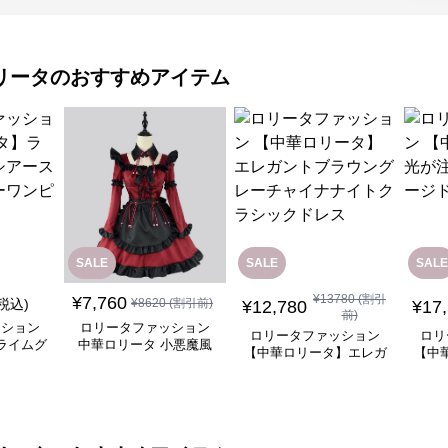
リータ
のおすすめアイテム
SALE
SALE
SALE
¥
13780
(割引
¥
7,760
(税込)
¥
8620
(割引前)
¥
12,780
¥
17
前)
ッション
ロリータファッション
ロリータファッション
ロリ
ライムグ
中華ロリータ 小悪魔風
【中華ロリータ】エレガ
【中
リーブフ
メイド服 ワインレッド
ントブラウングレーチャ
ぐ踊
ピース
ワンピース
イナナイトクラシックド
レス