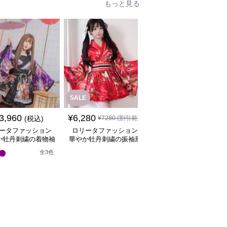
もっと見る
SALE
3,960
¥
6,280
¥
8,080
(税込)
¥
7280
(割引前)
(税込)
ータファッション
ロリータファッション
ロリータファッション
か牡丹刺繍の着物袖
華やか牡丹刺繍の振袖風
華やか牡丹と桜の和装
姫様ワンピース
着物ワンピース
姫袖ワンピース
全
3
色