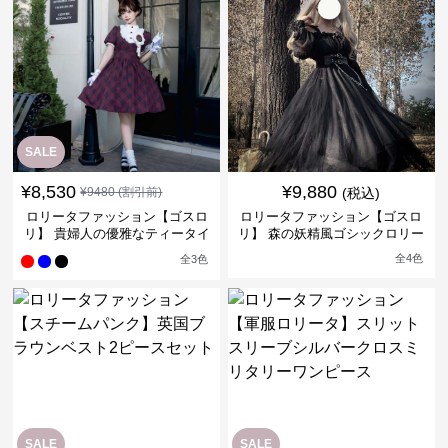
SALE
¥
8,530
¥
9,880
¥
9480
(割引前)
(税込)
ロリータファッション【ゴスロ
ロリータファッション【ゴスロ
リ】 貴婦人の優雅なティータイ
リ】 森の妖精風ゴシックロリー
ムドレス
タワンピース
全
4
色
全
3
色
SALE
SALE