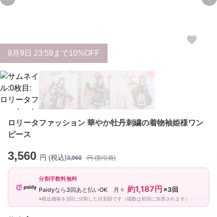
Previous slide
Ne
8
月
9
日 23:59まで10%OFF
ロリータファッション 華やか牡丹刺繍の着物袖姫様ワン
ピース
3,560
円 (税込)
3,960
円 (割引前)
分割手数料無料
約1,187円
×3回
Paidyなら3回あと払いOK 月々
※税込価格を3回に分割した目安額です（端数は初回に加算されます）