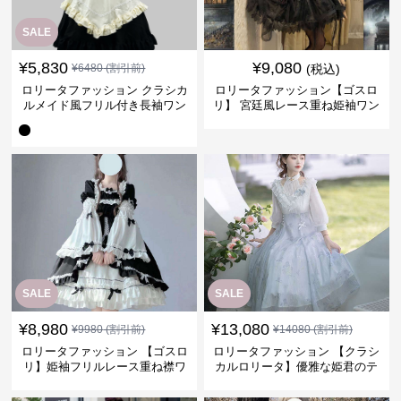
SALE
¥
5,830
¥
9,080
¥
6480
(割引前)
(税込)
ロリータファッション クラシカ
ロリータファッション【ゴスロ
ルメイド風フリル付き長袖ワン
リ】 宮廷風レース重ね姫袖ワン
ピース
ピース
SALE
SALE
¥
8,980
¥
13,080
¥
9980
(割引前)
¥
14080
(割引前)
ロリータファッション 【ゴスロ
ロリータファッション 【クラシ
リ】姫袖フリルレース重ね襟ワ
カルロリータ】優雅な姫君のテ
ンピース
ィータイムドレス