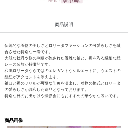
LINE ID：
@o9jYbQQ
商品説明
伝統的な着物の美しさとロリータファッションの可愛らしさを融
合させた特別な一着です。
大胆な牡丹や桜の刺繍が施された優雅な袖と、裾を彩る繊細な総
レース装飾が特徴的です。
和風ロリータならではのエレガントなシルエットに、ウエストの
組紐がアクセントを添えます。
袖口と裾のフリルが可憐な印象を演出し、着物の格式とロリータ
の愛らしさが調和した逸品となっております。
特別な日のお出かけや撮影会にもおすすめの華やかな装いです。
商品画像