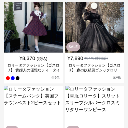
SALE
¥
8,370
¥
7,890
(税込)
¥
8770
(割引前)
ロリータファッション【ゴスロ
ロリータファッション【ゴスロ
リ】 貴婦人の優雅なティータイ
リ】 森の妖精風ゴシックロリー
ムドレス
タワンピース
全
4
色
全
3
色