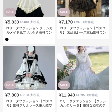
SALE
SALE
¥
5,830
¥
7,170
¥
6480
(割引前)
¥
7970
(割引前)
ロリータファッション クラシカ
ロリータファッション【ゴスロ
ルメイド風フリル付き長袖ワン
リ】 宮廷風レース重ね姫袖ワン
ピース
ピース
SALE
SALE
¥
7,800
¥
11,940
¥
8810
(割引前)
¥
12950
(割引前)
ロリータファッション 【ゴスロ
ロリータファッション 【クラシ
リ】姫袖フリルレース重ね襟ワ
カルロリータ】優雅な姫君のテ
ンピース
ィータイムドレス