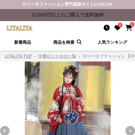
ロリータファッション
専門通販サイト
LITALITA
15,000
円以上のご購入で送料無料
0
0
新着商品
商品を検索
人気ランキング
LITALITA TOP
›
中華ロリータの一覧
›
ロリータファッション 【
Previous slide
Ne