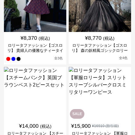
¥
8,370
¥
8,770
(税込)
(税込)
ロリータファッション【ゴスロ
ロリータファッション【ゴスロ
リ】 貴婦人の優雅なティータイ
リ】 森の妖精風ゴシックロリー
ムドレス
タワンピース
全
4
色
全
3
色
SALE
¥
14,000
¥
15,900
(税込)
¥
16910
(割引前)
ロリータファッション 【スチー
ロリータファッション 【軍服ロ