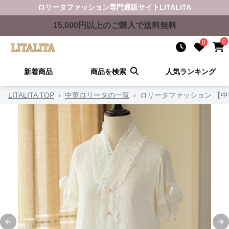
ロリータファッション
専門通販サイト
LITALITA
15,000
円以上のご購入で送料無料
0
0
新着商品
商品を検索
人気ランキング
LITALITA TOP
›
中華ロリータの一覧
›
ロリータファッション 【
Previous slide
Ne