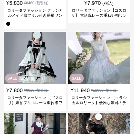
¥
5,830
¥
7,970
¥
6480
(割引前)
(税込)
ロリータファッション クラシカ
ロリータファッション【ゴスロ
ルメイド風フリル付き長袖ワン
リ】 宮廷風レース重ね姫袖ワン
ピース
ピース
SALE
SALE
¥
7,800
¥
11,940
¥
8810
(割引前)
¥
12950
(割引前)
ロリータファッション 【ゴスロ
ロリータファッション 【クラシ
リ】姫袖フリルレース重ね襟ワ
カルロリータ】優雅な姫君のテ
ンピース
ィータイムドレス