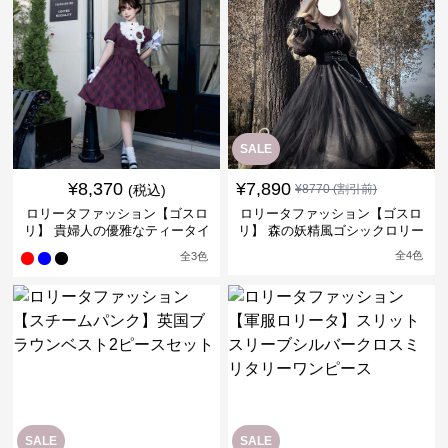
SALE
¥
8,370
¥
7,890
(税込)
¥
8770
(割引前)
ロリータファッション【ゴスロ
ロリータファッション【ゴスロ
リ】 貴婦人の優雅なティータイ
リ】 森の妖精風ゴシックロリー
ムドレス
タワンピース
全
4
色
全
3
色
SALE
SALE