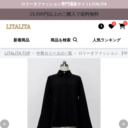
ロリータファッション
専門通販サイト
LITALITA
15,000
円以上のご購入で送料無料
0
0
新着商品
商品を検索
人気ランキング
LITALITA TOP
›
中華ロリータの一覧
›
ロリータファッション 【
Previous slide
Ne