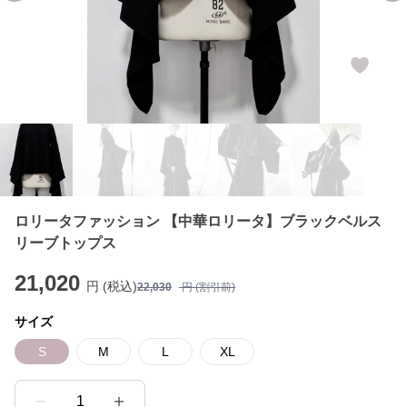
ロリータファッション 【中華ロリータ】ブラックベルス
リーブトップス
21,020
円 (税込)
22,030
円 (割引前)
サイズ
S
M
L
XL
1