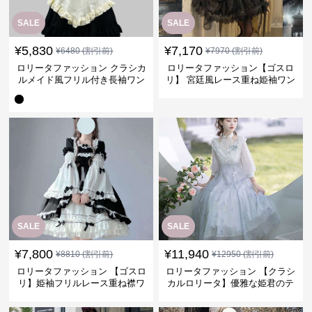
SALE
SALE
¥
5,830
¥
7,170
¥
6480
(割引前)
¥
7970
(割引前)
ロリータファッション クラシカ
ロリータファッション【ゴスロ
ルメイド風フリル付き長袖ワン
リ】 宮廷風レース重ね姫袖ワン
ピース
ピース
SALE
SALE
¥
7,800
¥
11,940
¥
8810
(割引前)
¥
12950
(割引前)
ロリータファッション 【ゴスロ
ロリータファッション 【クラシ
リ】姫袖フリルレース重ね襟ワ
カルロリータ】優雅な姫君のテ
ンピース
ィータイムドレス