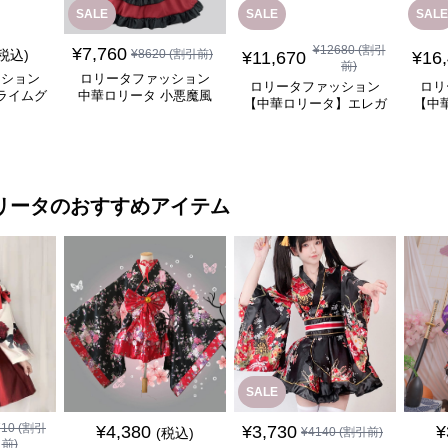
SALE
SALE
SALE
¥
12680
(割引
¥
7,760
(税込)
¥
8620
(割引前)
¥
11,670
¥
16
前)
ッション
ロリータファッション
ロリータファッション
ロリ
ライムグ
中華ロリータ 小悪魔風
【中華ロリータ】エレガ
【中
リーブフ
メイド服 ワインレッド
ントブラウングレーチャ
ぐ踊
ピース
ワンピース
イナナイトクラシックド
レス
リータ
のおすすめアイテム
SALE
710
(割引
¥
4,380
¥
3,730
¥
(税込)
¥
4140
(割引前)
前)