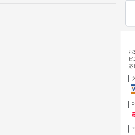
お
ビ
応
P
P