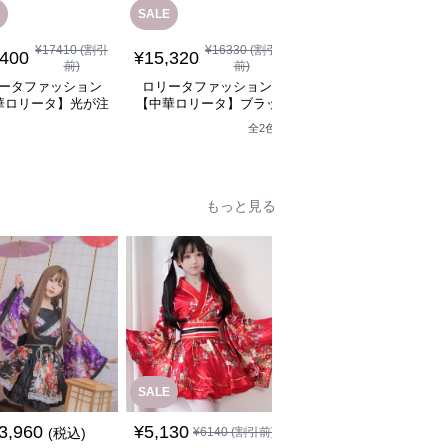
SALE
¥
17410
(割引
¥
16330
(割引
¥
10,960
(税込)
,400
¥
15,320
前)
前)
ロリータファッション
ータファッション
ロリータファッション
【中華ロリータ】ライ
華ロリータ】光が注
【中華ロリータ】ブラッ
グリーンフリルボレロ
り子のステージドレ
クアシンメトリーベルト
全
2
色
ャイナドレスミニワン
ス
ドレスワンピース
ース
もっと見る
SALE
3,960
¥
5,130
¥
6,970
(税込)
¥
6140
(割引前)
(税込)