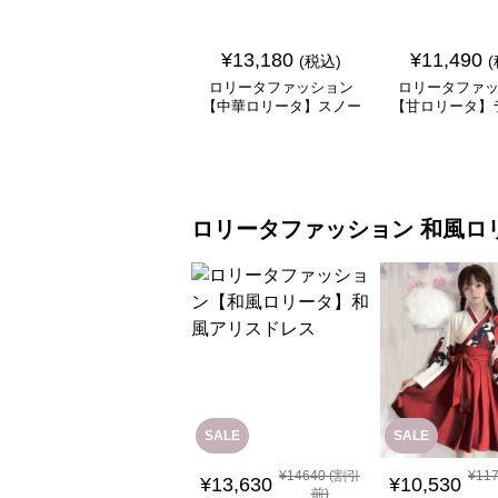
¥
13,180
¥
11,490
(税込)
ロリータファッション
ロリータファ
【中華ロリータ】スノー
【甘ロリータ】
パープルチャイナドレス
リーンシアース
ワンピース
ラワーワン
ロリータファッション
和風ロ
SALE
SALE
¥
14640
(割引
¥
11
¥
13,630
¥
10,530
前)