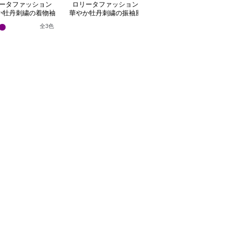
ータファッション
ロリータファッション
ロリータファッション
か牡丹刺繍の着物袖
華やか牡丹刺繍の振袖風
華やか牡丹と桜の和装
姫様ワンピース
着物ワンピース
姫袖ワンピース
全
3
色