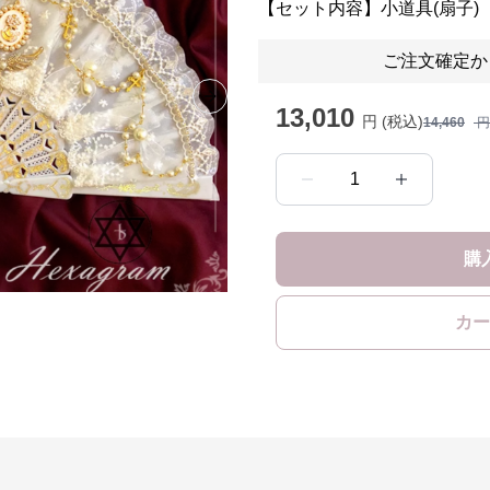
【セット内容】小道具(扇子)
ご注文確定か
Next slide
13,010
円 (税込)
14,460
円
1
購
カー