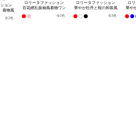
ロリータファッション
ロリータファッション
ロリ
ッション
百花繚乱振袖風着物ワン
華やか牡丹と桜の和装風
華や
】着物風
ピース
着物ワンピース
ンピース
全
2
色
全
3
色
全
2
色