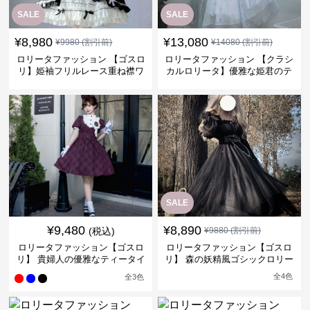
SALE
SALE
¥
8,980
¥
13,080
¥
9980
(割引前)
¥
14080
(割引前)
ロリータファッション 【ゴスロ
ロリータファッション 【クラシ
リ】姫袖フリルレース重ね襟ワ
カルロリータ】優雅な姫君のテ
ンピース
ィータイムドレス
SALE
¥
9,480
¥
8,890
(税込)
¥
9880
(割引前)
ロリータファッション【ゴスロ
ロリータファッション【ゴスロ
リ】 貴婦人の優雅なティータイ
リ】 森の妖精風ゴシックロリー
ムドレス
タワンピース
全
4
色
全
3
色