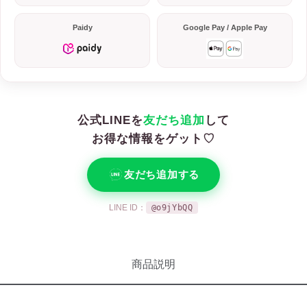
Paidy
Google Pay / Apple Pay
公式LINEを
友だち追加
して
お得な情報をゲット♡
友だち追加する
LINE ID：
@o9jYbQQ
商品説明