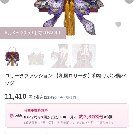
Previous slide
Ne
8
月
8
日 23:59まで10%OFF
ロリータファッション 【和風ロリータ】和柄リボン蝶バ
ッグ
11,410
円 (税込)
12,680
円 (割引前)
分割手数料無料
約3,803円
×3回
Paidyなら3回あと払いOK 月々
※税込価格を3回に分割した目安額です（端数は初回に加算されます）