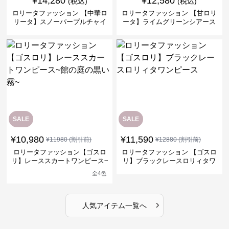
¥
14,280
¥
12,580
(税込)
(税込)
ロリータファッション 【中華ロ
ロリータファッション 【甘ロリ
リータ】スノーパープルチャイ
ータ】ライムグリーンシアース
ナドレスワンピース
リーブフラワーワンピース
SALE
SALE
¥
10,980
¥
11,590
¥
11980
(割引前)
¥
12880
(割引前)
ロリータファッション【ゴスロ
ロリータファッション 【ゴスロ
リ】レーススカートワンピース~
リ】ブラックレースロリィタワ
館の庭の黒い霧~
ンピース
全
4
色
›
人気アイテム一覧へ