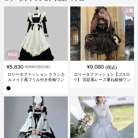
人気
SALE
¥
5,830
¥
9,080
¥
6480
(割引前)
(税込)
ロリータファッション クラシカ
ロリータファッション【ゴスロ
ルメイド風フリル付き長袖ワン
リ】 宮廷風レース重ね姫袖ワン
ピース
ピース