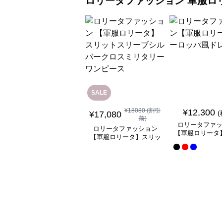
ロリータファッション
軍服ロ
SALE
¥
18080
(割引
¥
12,300
¥
17,080
前)
ロリータファ
ロリータファッション
【軍服ロリータ
【軍服ロリータ】スリッ
ッパ風ド
トスリーブシルバークロ
スミリタリーワンピース