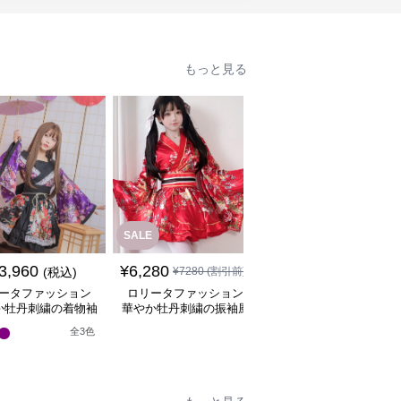
もっと見る
SALE
3,960
¥
6,280
¥
8,080
(税込)
¥
7280
(割引前)
(税込)
ータファッション
ロリータファッション
ロリータファッション
か牡丹刺繍の着物袖
華やか牡丹刺繍の振袖風
華やか牡丹と桜の和装
姫様ワンピース
着物ワンピース
姫袖ワンピース
全
3
色