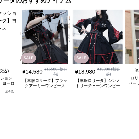
リータ
のおすすめアイテム
SALE
SALE
¥
15580
(割引
¥
19980
(割引
¥
(税込)
¥
14,580
¥
18,980
前)
前)
ッション
ロリ
【軍服ロリータ】ブラッ
【軍服ロリータ】シンメ
】ヨーロ
セー
クアーミーワンピース
トリーチェーンワンピー
レス
ス
全
4
色