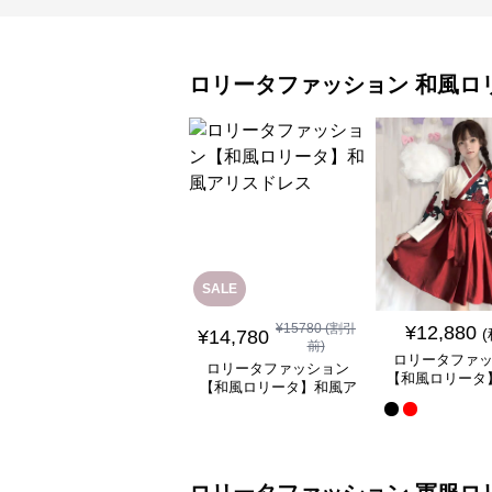
ロリータファッション
和風ロ
SALE
¥
15780
(割引
¥
12,880
¥
14,780
前)
ロリータファ
ロリータファッション
【和風ロリータ
【和風ロリータ】和風ア
ミニスカートワ
リスドレス