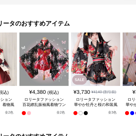
リータ
のおすすめアイテム
SALE
¥
4,380
¥
3,730
¥
(税込)
(税込)
¥
4140
(割引前)
ッション
ロリータファッション
ロリータファッション
ロリ
】着物風
百花繚乱振袖風着物ワン
華やか牡丹と桜の和装風
華や
ンピース
ピース
着物ワンピース
全
2
色
全
2
色
全
3
色