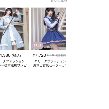
もっと見る
SALE
SALE
4,380
¥
7,720
¥
8,480
(税込)
¥
8580
(割引前)
¥
9420
(割引前)
ータファッション
ロリータファッション
ロリータファッション
ラー襟軍服風ワンピ
海軍士官風セーラーカラ
士官学校風ストライプ
ース帽子付き
ー軍服ワンピース
ボンワンピース