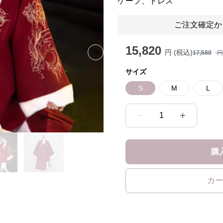
ケープ、ドレス
ご注文確定か
15,820
円 (税込)
17,580
円
Next slide
サイズ
S
M
L
1
購
カー