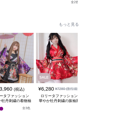
全
2
色
ャイナドレスミニワン
ス
ドレスワンピース
ース
もっと見る
SALE
3,960
¥
6,280
¥
8,080
(税込)
¥
7280
(割引前)
(税込)
ータファッション
ロリータファッション
ロリータファッション
か牡丹刺繍の着物袖
華やか牡丹刺繍の振袖風
華やか牡丹と桜の和装
姫様ワンピース
着物ワンピース
姫袖ワンピース
全
3
色