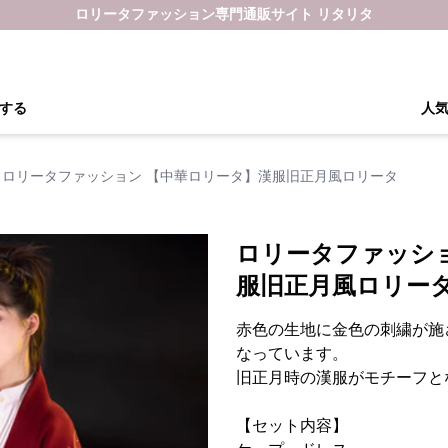
ロリータファッション専門通販サイト リタリタ
する
人
ロリータファッション 【中華ロリータ】漢服旧正月風ロリータ
ロリータファッシ
服旧正月風ロリー
赤色の生地に金色の刺繍が施
なっています。
旧正月時の漢服がモチーフと
【セット内容】