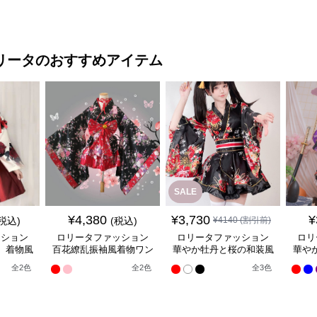
ピース
ワンピース
イナナイトクラシックド
レス
リータ
のおすすめアイテム
SALE
¥
4,380
¥
3,730
¥
(税込)
(税込)
¥
4140
(割引前)
ッション
ロリータファッション
ロリータファッション
ロリ
】着物風
百花繚乱振袖風着物ワン
華やか牡丹と桜の和装風
華や
ンピース
ピース
着物ワンピース
全
2
色
全
2
色
全
3
色