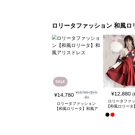
ワンピース
ラワーワン
ロリータファッション
和風ロ
SALE
¥
15780
(割引
¥
12,880
¥
14,780
前)
ロリータファ
ロリータファッション
【和風ロリータ
【和風ロリータ】和風ア
ミニスカートワ
リスドレス