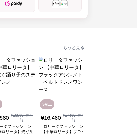
もっと見る
SALE
¥
18580
(割引
¥
17480
(割引
¥
12,080
(税込)
,580
¥
16,480
前)
前)
ロリータファッション
ータファッション
ロリータファッション
【中華ロリータ】ライ
華ロリータ】光が注
【中華ロリータ】ブラッ
グリーンフリルボレロ
り子のステージドレ
クアシンメトリーベルト