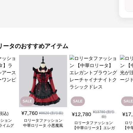
リータ
のおすすめアイテム
SALE
SALE
SALE
¥
13780
(割引
¥
7,760
(税込)
¥
8620
(割引前)
¥
12,780
¥
17
前)
ッション
ロリータファッション
ロリータファッション
ロリ
ライムグ
中華ロリータ 小悪魔風
【中華ロリータ】エレガ
【中
リーブフ
メイド服 ワインレッド
ントブラウングレーチャ
ぐ踊