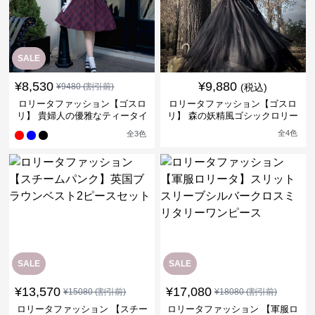
SALE
¥
8,530
¥
9,880
¥
9480
(割引前)
(税込)
ロリータファッション【ゴスロ
ロリータファッション【ゴスロ
リ】 貴婦人の優雅なティータイ
リ】 森の妖精風ゴシックロリー
ムドレス
タワンピース
全
4
色
全
3
色
SALE
SALE
¥
13,570
¥
17,080
¥
15080
(割引前)
¥
18080
(割引前)
ロリータファッション 【スチー
ロリータファッション 【軍服ロ