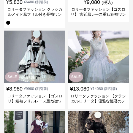
¥
5,830
¥
9,080
¥
6480
(割引前)
(税込)
ロリータファッション クラシカ
ロリータファッション【ゴスロ
ルメイド風フリル付き長袖ワン
リ】 宮廷風レース重ね姫袖ワン
ピース
ピース
SALE
SALE
¥
8,980
¥
13,080
¥
9980
(割引前)
¥
14080
(割引前)
ロリータファッション 【ゴスロ
ロリータファッション 【クラシ
リ】姫袖フリルレース重ね襟ワ
カルロリータ】優雅な姫君のテ
ンピース
ィータイムドレス