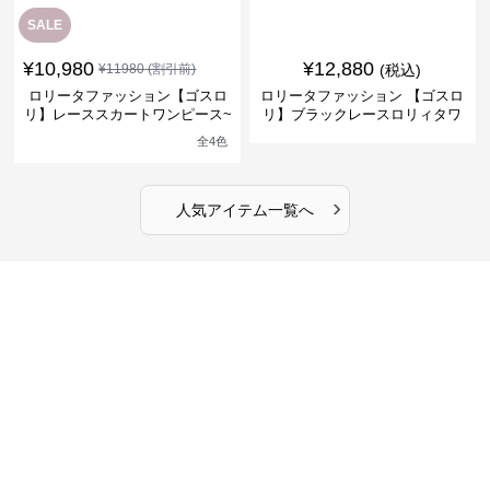
SALE
¥
10,980
¥
12,880
¥
11980
(割引前)
(税込)
ロリータファッション【ゴスロ
ロリータファッション 【ゴスロ
リ】レーススカートワンピース~
リ】ブラックレースロリィタワ
館の庭の黒い霧~
ンピース
全
4
色
›
人気アイテム一覧へ