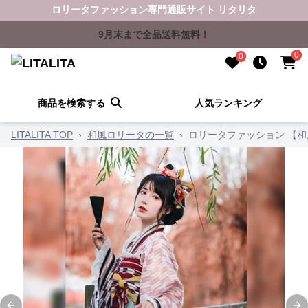
ロリータファッション専門通販サイト リタリタ
9月末まで全品送料無料！
0
0
商品を検索する
人気ランキング
LITALITA TOP
›
和風ロリータの一覧
›
ロリータファッション 【