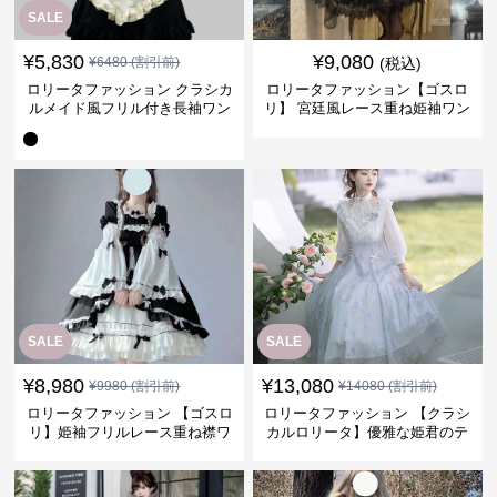
SALE
¥
5,830
¥
9,080
¥
6480
(割引前)
(税込)
ロリータファッション クラシカ
ロリータファッション【ゴスロ
ルメイド風フリル付き長袖ワン
リ】 宮廷風レース重ね姫袖ワン
ピース
ピース
SALE
SALE
¥
8,980
¥
13,080
¥
9980
(割引前)
¥
14080
(割引前)
ロリータファッション 【ゴスロ
ロリータファッション 【クラシ
リ】姫袖フリルレース重ね襟ワ
カルロリータ】優雅な姫君のテ
ンピース
ィータイムドレス