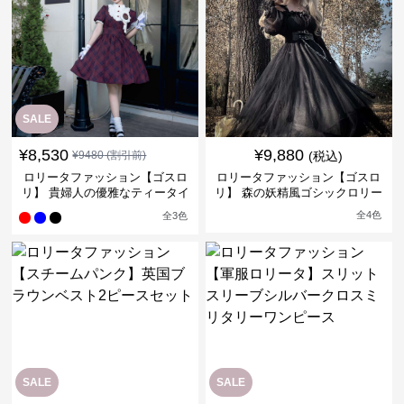
SALE
¥
8,530
¥
9,880
¥
9480
(割引前)
(税込)
ロリータファッション【ゴスロ
ロリータファッション【ゴスロ
リ】 貴婦人の優雅なティータイ
リ】 森の妖精風ゴシックロリー
ムドレス
タワンピース
全
4
色
全
3
色
SALE
SALE