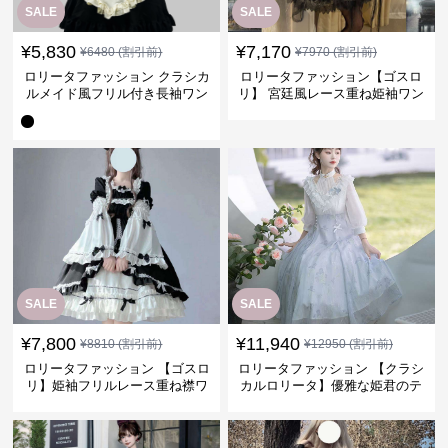
SALE
SALE
¥
5,830
¥
7,170
¥
6480
(割引前)
¥
7970
(割引前)
ロリータファッション クラシカ
ロリータファッション【ゴスロ
ルメイド風フリル付き長袖ワン
リ】 宮廷風レース重ね姫袖ワン
ピース
ピース
SALE
SALE
¥
7,800
¥
11,940
¥
8810
(割引前)
¥
12950
(割引前)
ロリータファッション 【ゴスロ
ロリータファッション 【クラシ
リ】姫袖フリルレース重ね襟ワ
カルロリータ】優雅な姫君のテ
ンピース
ィータイムドレス