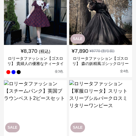
SALE
¥
8,370
¥
7,890
(税込)
¥
8770
(割引前)
ロリータファッション【ゴスロ
ロリータファッション【ゴスロ
リ】 貴婦人の優雅なティータイ
リ】 森の妖精風ゴシックロリー
ムドレス
タワンピース
全
4
色
全
3
色
SALE
SALE