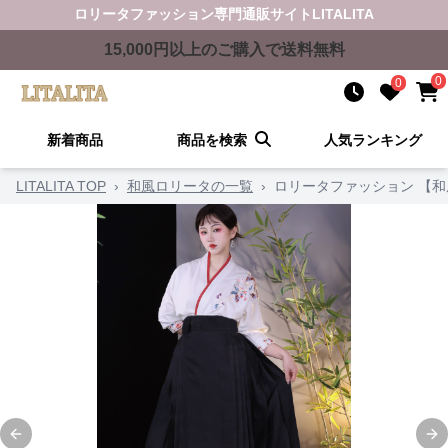
ロリータファッション
専門通販サイト
LITALITA
15,000
円以上のご購入で送料無料
0
0
新着商品
商品を検索
人気ランキング
LITALITA TOP
›
和風ロリータの一覧
›
ロリータファッション 【
Previous slide
Ne