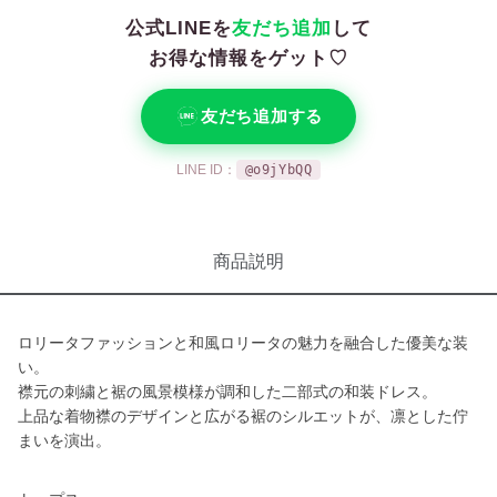
公式LINEを
友だち追加
して
お得な情報をゲット♡
友だち追加する
LINE ID：
@o9jYbQQ
商品説明
ロリータファッションと和風ロリータの魅力を融合した優美な装
い。
襟元の刺繍と裾の風景模様が調和した二部式の和装ドレス。
上品な着物襟のデザインと広がる裾のシルエットが、凛とした佇
まいを演出。