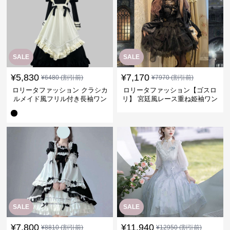
SALE
SALE
¥
5,830
¥
7,170
¥
6480
(割引前)
¥
7970
(割引前)
ロリータファッション クラシカ
ロリータファッション【ゴスロ
ルメイド風フリル付き長袖ワン
リ】 宮廷風レース重ね姫袖ワン
ピース
ピース
SALE
SALE
¥
7,800
¥
11,940
¥
8810
(割引前)
¥
12950
(割引前)