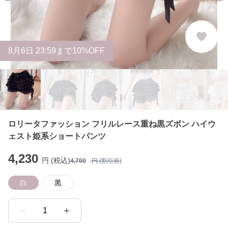
8
月
6
日 23:59まで10%OFF
ロリータファッション フリルレース重ね黒ズボン ハイウ
ェスト姫系ショートパンツ
4,230
円 (税込)
4,700
円 (割引前)
白
黒
1