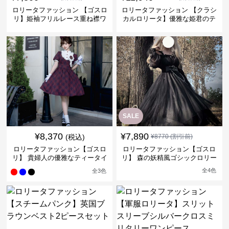
ロリータファッション 【ゴスロ
ロリータファッション 【クラシ
リ】姫袖フリルレース重ね襟ワ
カルロリータ】優雅な姫君のテ
ンピース
ィータイムドレス
SALE
¥
8,370
¥
7,890
(税込)
¥
8770
(割引前)
ロリータファッション【ゴスロ
ロリータファッション【ゴスロ
リ】 貴婦人の優雅なティータイ
リ】 森の妖精風ゴシックロリー
ムドレス
タワンピース
全
4
色
全
3
色