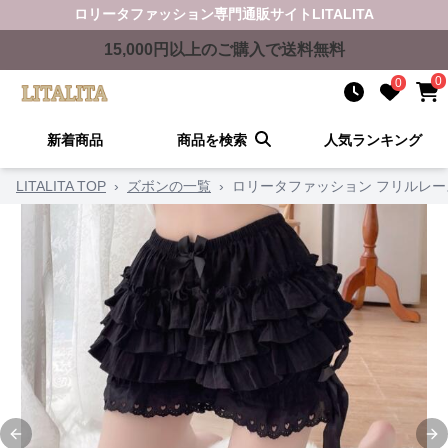
ロリータファッション
専門通販サイト
LITALITA
15,000
円以上のご購入で送料無料
0
0
新着商品
商品を検索
人気ランキング
LITALITA TOP
›
ズボンの一覧
›
ロリータファッション フリルレー
Previous slide
Ne