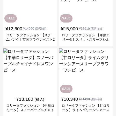
SALE
SALE
¥
12,600
¥
15,900
¥
14000
(割引前)
¥
16910
(割引前)
ロリータファッション 【スチー
ロリータファッション 【軍服ロ
ムパンク】英国ブラウンベスト2
リータ】スリットスリーブシル
ピースセット
バークロスミリタリーワンピー
ス
SALE
¥
13,180
¥
10,340
(税込)
¥
11490
(割引前)
ロリータファッション 【中華ロ
ロリータファッション 【甘ロリ
リータ】スノーパープルチャイ
ータ】ライムグリーンシアース
ナドレスワンピース
リーブフラワーワンピース