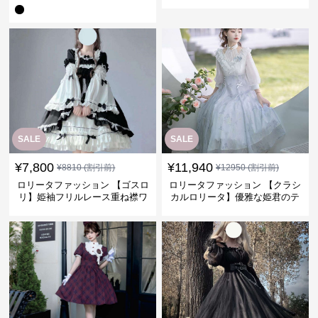
ピース
ピース
SALE
SALE
¥
7,800
¥
11,940
¥
8810
(割引前)
¥
12950
(割引前)
ロリータファッション 【ゴスロ
ロリータファッション 【クラシ
リ】姫袖フリルレース重ね襟ワ
カルロリータ】優雅な姫君のテ
ンピース
ィータイムドレス