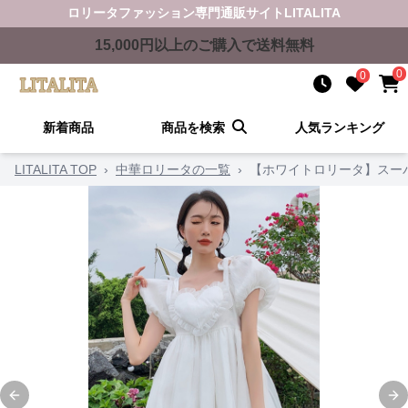
ロリータファッション
専門通販サイト
LITALITA
15,000
円以上のご購入で送料無料
0
0
新着商品
商品を検索
人気ランキング
LITALITA TOP
›
中華ロリータの一覧
›
【ホワイトロリータ】スー
Previous slide
Ne