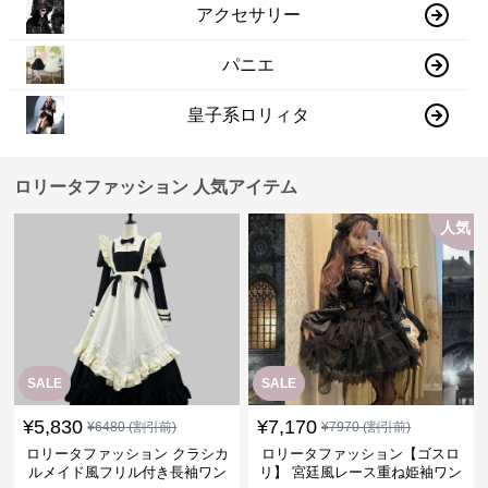
アクセサリー
パニエ
皇子系ロリィタ
ロリータファッション 人気アイテム
人気
SALE
SALE
¥
5,830
¥
7,170
¥
6480
(割引前)
¥
7970
(割引前)
ロリータファッション クラシカ
ロリータファッション【ゴスロ
ルメイド風フリル付き長袖ワン
リ】 宮廷風レース重ね姫袖ワン