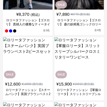
SALE
¥
8,370
¥
7,890
(税込)
¥
8770
(割引前)
ロリータファッション【ゴスロ
ロリータファッション【ゴスロ
リ】 貴婦人の優雅なティータイ
リ】 森の妖精風ゴシックロリー
ムドレス
タワンピース
全
4
色
全
3
色
SALE
SALE
¥
12,600
¥
15,900
¥
14000
(割引前)
¥
16910
(割引前)
ロリータファッション 【スチー
ロリータファッション 【軍服ロ
ムパンク】英国ブラウンベスト2
リータ】スリットスリーブシル
ピースセット
バークロスミリタリーワンピー
ス