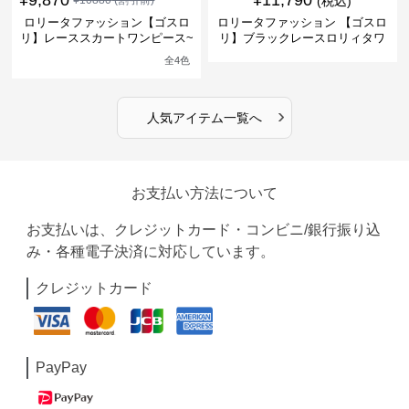
¥
9,870
¥
11,790
¥
10880
(割引前)
(税込)
ロリータファッション【ゴスロ
ロリータファッション 【ゴスロ
リ】レーススカートワンピース~
リ】ブラックレースロリィタワ
館の庭の黒い霧~
ンピース
全
4
色
›
人気アイテム一覧へ
お支払い方法について
お支払いは、クレジットカード・コンビニ/銀行振り込
み・各種電子決済に対応しています。
クレジットカード
PayPay