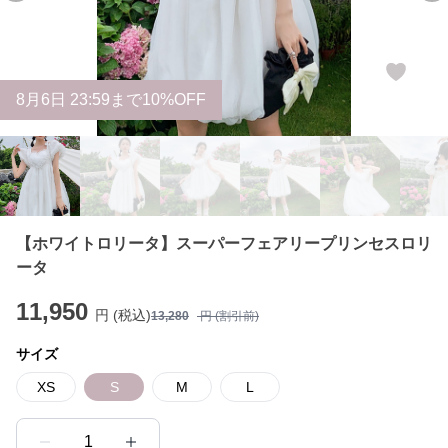
8
月
6
日 23:59まで10%OFF
【ホワイトロリータ】スーパーフェアリープリンセスロリ
ータ
11,950
円 (税込)
13,280
円 (割引前)
サイズ
XS
S
M
L
1