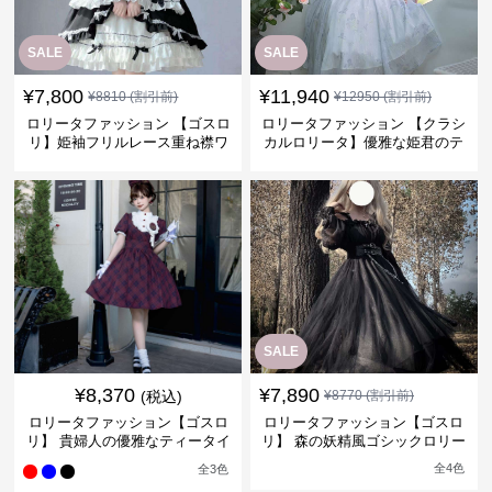
SALE
SALE
¥
7,800
¥
11,940
¥
8810
(割引前)
¥
12950
(割引前)
ロリータファッション 【ゴスロ
ロリータファッション 【クラシ
リ】姫袖フリルレース重ね襟ワ
カルロリータ】優雅な姫君のテ
ンピース
ィータイムドレス
SALE
¥
8,370
¥
7,890
(税込)
¥
8770
(割引前)
ロリータファッション【ゴスロ
ロリータファッション【ゴスロ
リ】 貴婦人の優雅なティータイ
リ】 森の妖精風ゴシックロリー
ムドレス
タワンピース
全
4
色
全
3
色