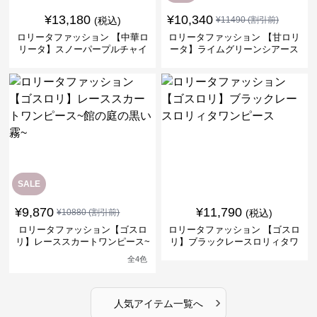
¥
13,180
¥
10,340
(税込)
¥
11490
(割引前)
ロリータファッション 【中華ロ
ロリータファッション 【甘ロリ
リータ】スノーパープルチャイ
ータ】ライムグリーンシアース
ナドレスワンピース
リーブフラワーワンピース
SALE
¥
9,870
¥
11,790
¥
10880
(割引前)
(税込)
ロリータファッション【ゴスロ
ロリータファッション 【ゴスロ
リ】レーススカートワンピース~
リ】ブラックレースロリィタワ
館の庭の黒い霧~
ンピース
全
4
色
›
人気アイテム一覧へ