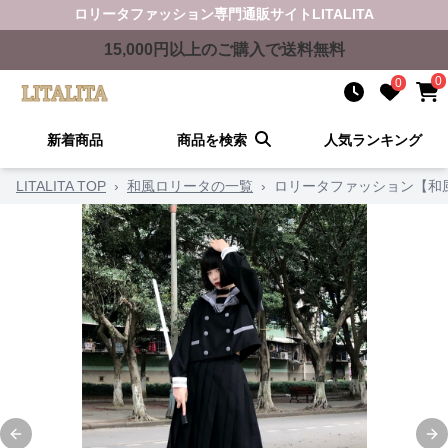
ロリータファッション
専門通販サイト
LITALITA
15,000
円以上のご購入で送料無料
0
0
新着商品
商品を検索
人気ランキング
LITALITA TOP
›
和風ロリータの一覧
›
ロリータファッション【和
Previous slide
Ne