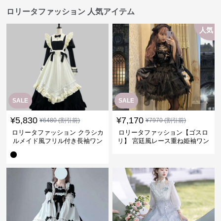
ロリータファッション 人気アイテム
人気
SALE
SALE
¥
5,830
¥
7,170
¥
6480
(割引前)
¥
7970
(割引前)
ロリータファッション クラシカ
ロリータファッション【ゴスロ
ルメイド風フリル付き長袖ワン
リ】 宮廷風レース重ね姫袖ワン
ピース
ピース