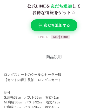
公式LINEを
友だち追加
して
お得な情報をゲット♡
友だち追加する
LINE ID：
@o9jYbQQ
商品説明
ロングスカートのクールなセーラー服
【セット内容】長袖＋ロングスカート
長袖
S:肩幅37㎝ バスト88㎝ 着丈41㎝
M:肩幅38㎝ バスト92㎝ 着丈42㎝
L:肩幅39㎝ バスト96㎝ 着丈43㎝