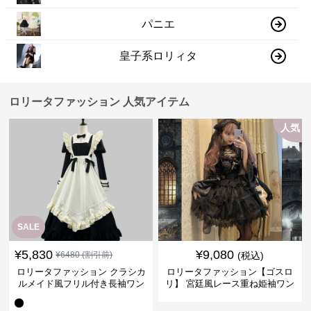
パニエ
皇子系ロリィタ
ロリータファッション 人気アイテム
人気
SALE
¥
5,830
¥
9,080
¥
6480
(割引前)
(税込)
ロリータファッション クラシカ
ロリータファッション【ゴスロ
ルメイド風フリル付き長袖ワン
リ】 宮廷風レース重ね姫袖ワン
ピース
ピース