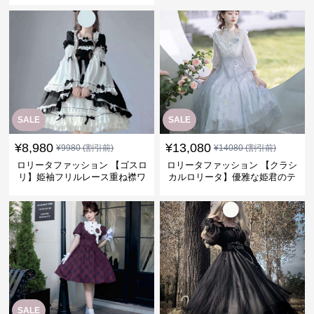
SALE
SALE
¥
8,980
¥
13,080
¥
9980
(割引前)
¥
14080
(割引前)
ロリータファッション 【ゴスロ
ロリータファッション 【クラシ
リ】姫袖フリルレース重ね襟ワ
カルロリータ】優雅な姫君のテ
ンピース
ィータイムドレス
SALE