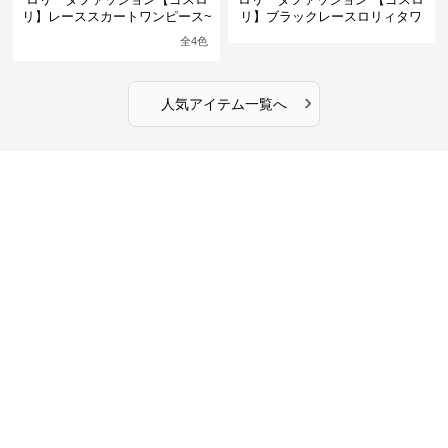
リ】レーススカートワンピース~
リ】ブラックレースロリィタワ
館の庭の黒い霧~
ンピース
全
4
色
›
人気アイテム一覧へ