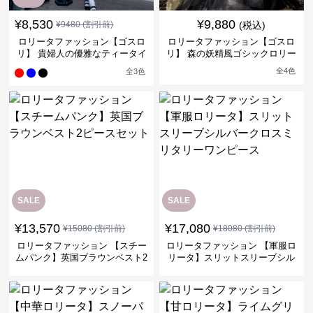
¥
8,530
¥
9,880
¥
9480
(割引前)
(税込)
ロリータファッション【ゴスロ
ロリータファッション【ゴスロ
リ】 貴婦人の優雅なティータイ
リ】 森の妖精風ゴシックロリー
ムドレス
タワンピース
全
4
色
全
3
色
SALE
SALE
¥
13,570
¥
17,080
¥
15080
(割引前)
¥
18080
(割引前)
ロリータファッション 【スチー
ロリータファッション 【軍服ロ
ムパンク】英国ブラウンベスト2
リータ】スリットスリーブシル
ピースセット
バークロスミリタリーワンピー
ス