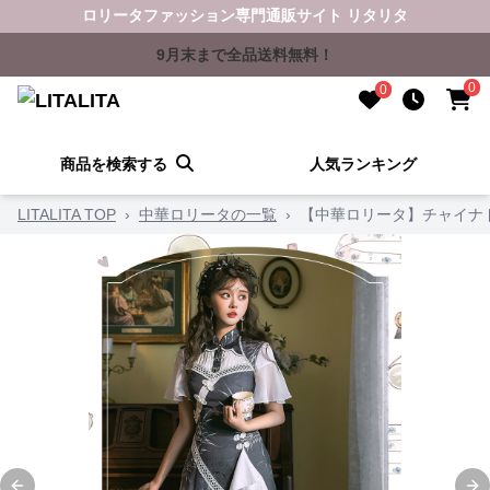
ロリータファッション専門通販サイト リタリタ
9月末まで全品送料無料！
0
0
商品を検索する
人気ランキング
LITALITA TOP
›
中華ロリータの一覧
›
【中華ロリータ】チャイナド