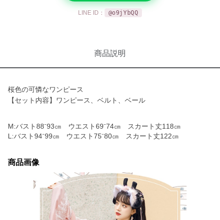
LINE ID：
@o9jYbQQ
商品説明
桜色の可憐なワンピース
【セット内容】ワンピース、ベルト、ベール
M:バスト88⁻93㎝ ウエスト69⁻74㎝ スカート丈118㎝
L:バスト94⁻99㎝ ウエスト75⁻80㎝ スカート丈122㎝
商品画像