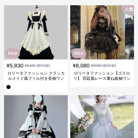
人気
SALE
SALE
¥
5,830
¥
8,080
¥
6480
(割引前)
¥
9080
(割引前)
ロリータファッション クラシカ
ロリータファッション【ゴスロ
ルメイド風フリル付き長袖ワン
リ】 宮廷風レース重ね姫袖ワン
ピース
ピース