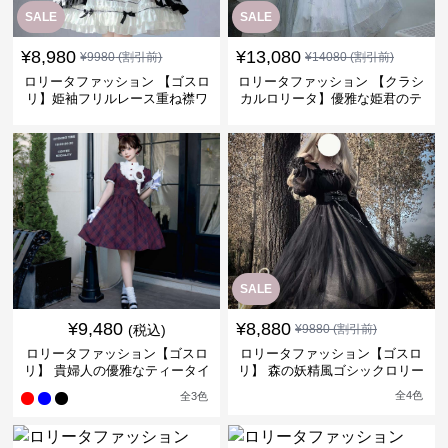
SALE
SALE
¥
8,980
¥
13,080
¥
9980
(割引前)
¥
14080
(割引前)
ロリータファッション 【ゴスロ
ロリータファッション 【クラシ
リ】姫袖フリルレース重ね襟ワ
カルロリータ】優雅な姫君のテ
ンピース
ィータイムドレス
SALE
¥
9,480
¥
8,880
(税込)
¥
9880
(割引前)
ロリータファッション【ゴスロ
ロリータファッション【ゴスロ
リ】 貴婦人の優雅なティータイ
リ】 森の妖精風ゴシックロリー
ムドレス
タワンピース
全
4
色
全
3
色