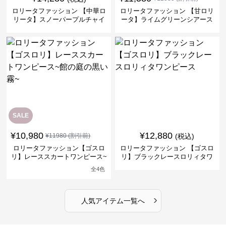
ロリータファッション 【中華ロ
ロリータファッション 【甘ロリ
リータ】スノーパープルチャイ
ータ】ライムグリーンシアース
ナドレスワンピース
リーブフラワーワンピース
SALE
¥
10,980
¥
12,880
¥
11980
(割引前)
(税込)
ロリータファッション【ゴスロ
ロリータファッション 【ゴスロ
リ】レーススカートワンピース~
リ】ブラックレースロリィタワ
館の庭の黒い霧~
ンピース
全
4
色
›
人気アイテム一覧へ