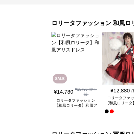
ロリータファッション
和風ロ
SALE
¥
15780
(割引
¥
12,880
¥
14,780
前)
ロリータファ
ロリータファッション
【和風ロリータ
【和風ロリータ】和風ア
ミニスカートワ
リスドレス