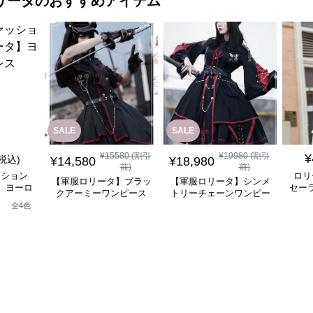
リータ
のおすすめアイテム
SALE
SALE
¥
15580
(割引
¥
19980
(割引
¥
(税込)
¥
14,580
¥
18,980
前)
前)
ッション
ロリ
【軍服ロリータ】ブラッ
【軍服ロリータ】シンメ
】ヨーロ
セー
クアーミーワンピース
トリーチェーンワンピー
レス
ス
全
4
色