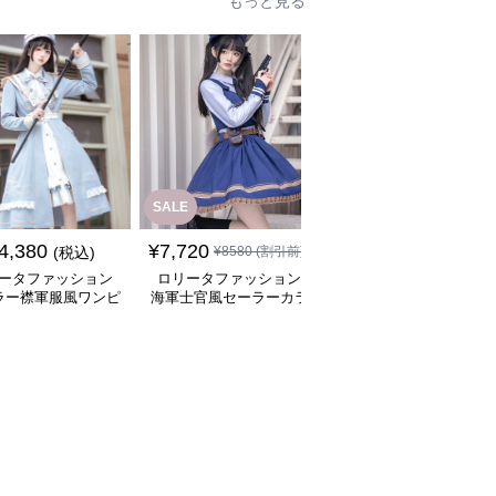
もっと見る
SALE
SALE
4,380
¥
7,720
¥
8,480
(税込)
¥
8580
(割引前)
¥
9420
(割引前)
ータファッション
ロリータファッション
ロリータファッション
ラー襟軍服風ワンピ
海軍士官風セーラーカラ
士官学校風ストライプ
ース帽子付き
ー軍服ワンピース
ボンワンピース