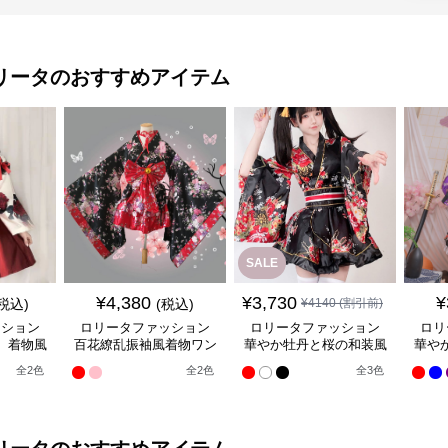
リータ
のおすすめアイテム
SALE
¥
4,380
¥
3,730
¥
(税込)
(税込)
¥
4140
(割引前)
ッション
ロリータファッション
ロリータファッション
ロリ
】着物風
百花繚乱振袖風着物ワン
華やか牡丹と桜の和装風
華や
ンピース
ピース
着物ワンピース
全
2
色
全
2
色
全
3
色