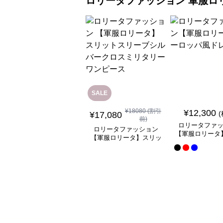
ロリータファッション
軍服ロ
SALE
¥
18080
(割引
¥
12,300
¥
17,080
前)
ロリータファ
ロリータファッション
【軍服ロリータ
【軍服ロリータ】スリッ
ッパ風ド
トスリーブシルバークロ
スミリタリーワンピース