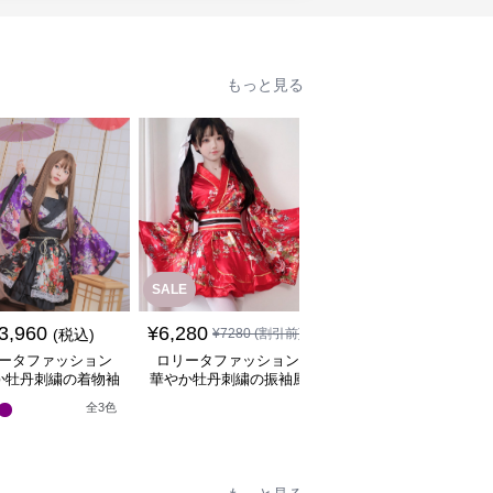
もっと見る
SALE
3,960
¥
6,280
¥
8,080
(税込)
¥
7280
(割引前)
(税込)
ータファッション
ロリータファッション
ロリータファッション
か牡丹刺繍の着物袖
華やか牡丹刺繍の振袖風
華やか牡丹と桜の和装
姫様ワンピース
着物ワンピース
姫袖ワンピース
全
3
色