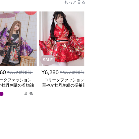
もっと見る
SALE
560
¥
6,280
¥
8,080
¥
3960
(割引前)
¥
7280
(割引前)
(税込)
ータファッション
ロリータファッション
ロリータファッション
か牡丹刺繍の着物袖
華やか牡丹刺繍の振袖風
華やか牡丹と桜の和装
姫様ワンピース
着物ワンピース
姫袖ワンピース
全
3
色