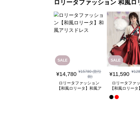
ロリータファッション
和風ロ
SALE
SALE
¥
15780
(割引
¥
12
¥
14,780
¥
11,590
前)
ロリータファッション
ロリータファ
【和風ロリータ】和風ア
【和風ロリータ
リスドレス
ミニスカートワ