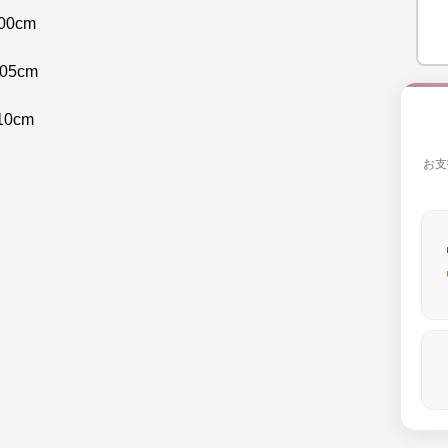
00cm
05cm
10cm
お支