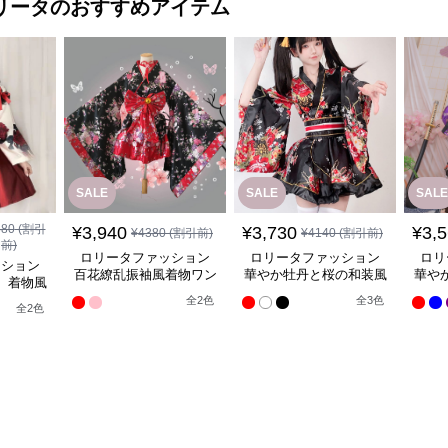
リータ
のおすすめアイテム
SALE
SALE
SALE
880
(割引
¥
3,940
¥
3,730
¥
3,
¥
4380
(割引前)
¥
4140
(割引前)
前)
ロリータファッション
ロリータファッション
ロリ
ッション
百花繚乱振袖風着物ワン
華やか牡丹と桜の和装風
華や
】着物風
ピース
着物ワンピース
ンピース
全
2
色
全
3
色
全
2
色