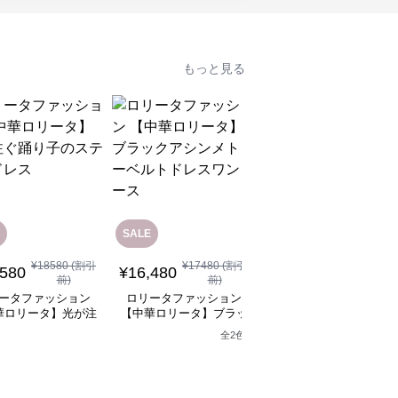
もっと見る
SALE
¥
18580
(割引
¥
17480
(割引
¥
12,080
(税込)
,580
¥
16,480
前)
前)
ロリータファッション
ータファッション
ロリータファッション
【中華ロリータ】ライ
華ロリータ】光が注
【中華ロリータ】ブラッ
グリーンフリルボレロ
り子のステージドレ
クアシンメトリーベルト
全
2
色
ャイナドレスミニワン
ス
ドレスワンピース
ース