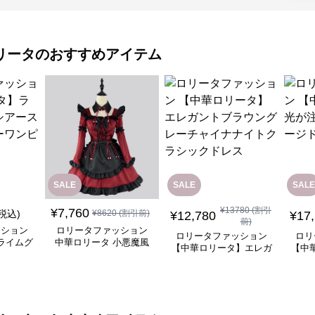
リータ
のおすすめアイテム
SALE
SALE
SALE
¥
13780
(割引
¥
7,760
(税込)
¥
8620
(割引前)
¥
12,780
¥
17
前)
ッション
ロリータファッション
ロリータファッション
ロリ
ライムグ
中華ロリータ 小悪魔風
【中華ロリータ】エレガ
【中
リーブフ
メイド服 ワインレッド
ントブラウングレーチャ
ぐ踊
ピース
ワンピース
イナナイトクラシックド
レス