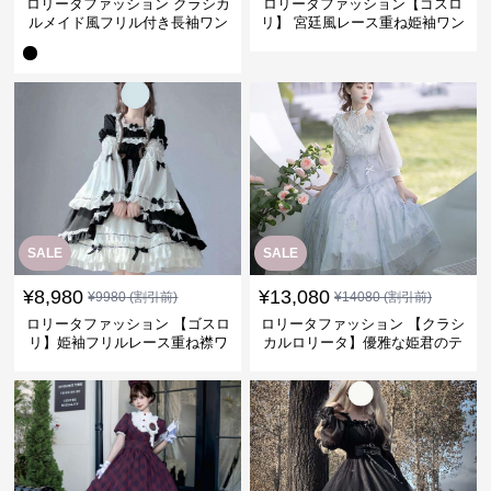
ロリータファッション クラシカ
ロリータファッション【ゴスロ
ルメイド風フリル付き長袖ワン
リ】 宮廷風レース重ね姫袖ワン
ピース
ピース
SALE
SALE
¥
8,980
¥
13,080
¥
9980
(割引前)
¥
14080
(割引前)
ロリータファッション 【ゴスロ
ロリータファッション 【クラシ
リ】姫袖フリルレース重ね襟ワ
カルロリータ】優雅な姫君のテ
ンピース
ィータイムドレス