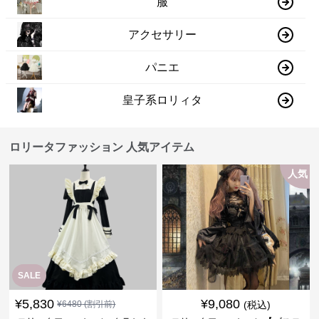
服
アクセサリー
パニエ
皇子系ロリィタ
ロリータファッション 人気アイテム
人気
SALE
¥
5,830
¥
9,080
¥
6480
(割引前)
(税込)