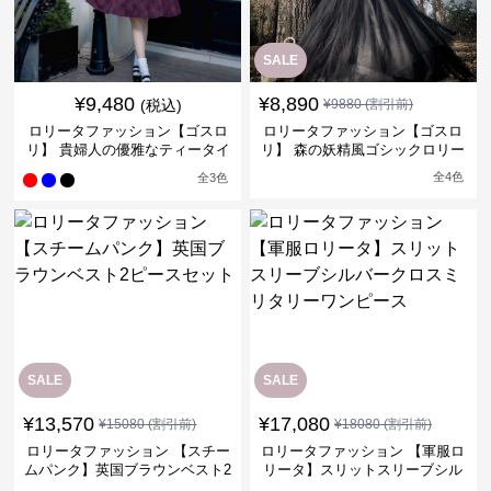
SALE
¥
9,480
¥
8,890
(税込)
¥
9880
(割引前)
ロリータファッション【ゴスロ
ロリータファッション【ゴスロ
リ】 貴婦人の優雅なティータイ
リ】 森の妖精風ゴシックロリー
ムドレス
タワンピース
全
4
色
全
3
色
SALE
SALE
¥
13,570
¥
17,080
¥
15080
(割引前)
¥
18080
(割引前)
ロリータファッション 【スチー
ロリータファッション 【軍服ロ
ムパンク】英国ブラウンベスト2
リータ】スリットスリーブシル
ピースセット
バークロスミリタリーワンピー