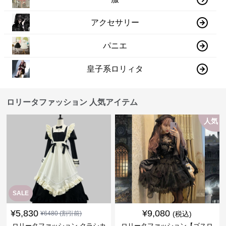
アクセサリー
パニエ
皇子系ロリィタ
ロリータファッション 人気アイテム
人気
SALE
¥
5,830
¥
9,080
¥
6480
(割引前)
(税込)
ロリータファッション クラシカ
ロリータファッション【ゴスロ