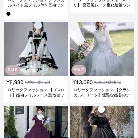
ルメイド風フリル付き長袖ワン
リ】 宮廷風レース重ね姫袖ワン
ピース
ピース
SALE
SALE
¥
8,980
¥
13,080
¥
9980
(割引前)
¥
14080
(割引前)
ロリータファッション 【ゴスロ
ロリータファッション 【クラシ
リ】姫袖フリルレース重ね襟ワ
カルロリータ】優雅な姫君のテ
ンピース
ィータイムドレス