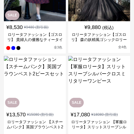
SALE
¥
8,530
¥
9,880
¥
9480
(割引前)
(税込)
ロリータファッション【ゴスロ
ロリータファッション【ゴスロ
リ】 貴婦人の優雅なティータイ
リ】 森の妖精風ゴシックロリー
ムドレス
タワンピース
全
4
色
全
3
色
SALE
SALE
¥
13,570
¥
17,080
¥
15080
(割引前)
¥
18080
(割引前)
ロリータファッション 【スチー
ロリータファッション 【軍服ロ
ムパンク】英国ブラウンベスト2
リータ】スリットスリーブシル
ピースセット
バークロスミリタリーワンピー