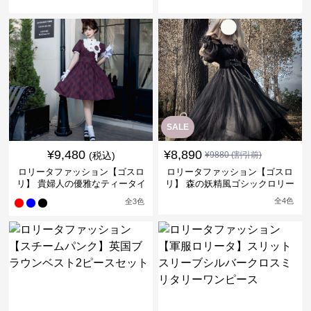
ンピース
ィータイムドレス
SALE
¥
9,480
¥
8,890
(税込)
¥
9880
(割引前)
ロリータファッション【ゴスロ
ロリータファッション【ゴスロ
リ】 貴婦人の優雅なティータイ
リ】 森の妖精風ゴシックロリー
ムドレス
タワンピース
全
4
色
全
3
色