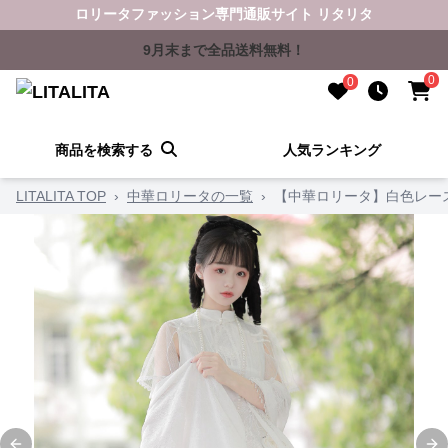
ロリータファッション専門通販サイト リタリタ
9月末まで全品送料無料！
0
0
商品を検索する
人気ランキング
LITALITA TOP
›
中華ロリータの一覧
›
【中華ロリータ】白色レー