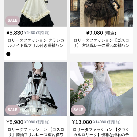
SALE
¥
5,830
¥
9,080
¥
6480
(割引前)
(税込)
ロリータファッション クラシカ
ロリータファッション【ゴスロ
ルメイド風フリル付き長袖ワン
リ】 宮廷風レース重ね姫袖ワン
ピース
ピース
SALE
SALE
¥
8,980
¥
13,080
¥
9980
(割引前)
¥
14080
(割引前)
ロリータファッション 【ゴスロ
ロリータファッション 【クラシ
リ】姫袖フリルレース重ね襟ワ
カルロリータ】優雅な姫君のテ