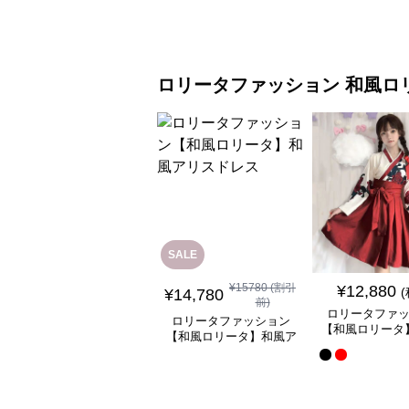
ワンピース
ラワーワン
ロリータファッション
和風ロ
SALE
¥
15780
(割引
¥
12,880
¥
14,780
前)
ロリータファ
ロリータファッション
【和風ロリータ
【和風ロリータ】和風ア
ミニスカートワ
リスドレス