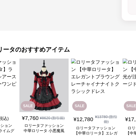
リータ
のおすすめアイテム
SALE
SALE
SALE
¥
13780
(割引
¥
7,760
(税込)
¥
8620
(割引前)
¥
12,780
¥
17
前)
ッション
ロリータファッション
ロリータファッション
ロリ
ライムグ
中華ロリータ 小悪魔風
【中華ロリータ】エレガ
【中
リーブフ
メイド服 ワインレッド