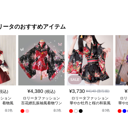
ントブラウングレーチャ
ぐ踊
ピース
ワンピース
イナナイトクラシックド
レス
リータ
のおすすめアイテム
SALE
¥
4,380
¥
3,730
¥
(税込)
(税込)
¥
4140
(割引前)
ッション
ロリータファッション
ロリータファッション
ロリ
】着物風
百花繚乱振袖風着物ワン
華やか牡丹と桜の和装風
華や
ンピース
ピース
着物ワンピース
全
2
色
全
2
色
全
3
色