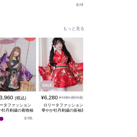
り子のステージドレ
クアシンメトリーベルト
全
2
色
ャイナドレスミニワン
ス
ドレスワンピース
ース
もっと見る
SALE
3,960
¥
6,280
¥
8,080
(税込)
¥
7280
(割引前)
(税込)
ータファッション
ロリータファッション
ロリータファッション
か牡丹刺繍の着物袖
華やか牡丹刺繍の振袖風
華やか牡丹と桜の和装
姫様ワンピース
着物ワンピース
姫袖ワンピース
全
3
色