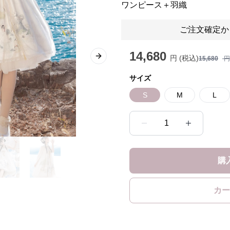
ワンピース＋羽織
ご注文確定か
14,680
円 (税込)
15,680
円
Next slide
サイズ
S
M
L
1
購
カー