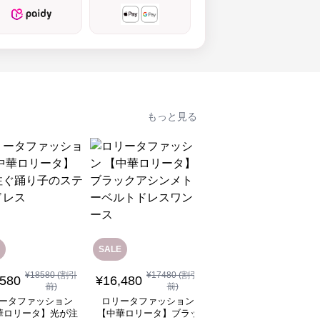
もっと見る
SALE
¥
18580
(割引
¥
17480
(割引
¥
12,080
(税込)
,580
¥
16,480
前)
前)
ロリータファッション
ータファッション
ロリータファッション
【中華ロリータ】ライ
華ロリータ】光が注
【中華ロリータ】ブラッ
グリーンフリルボレロ