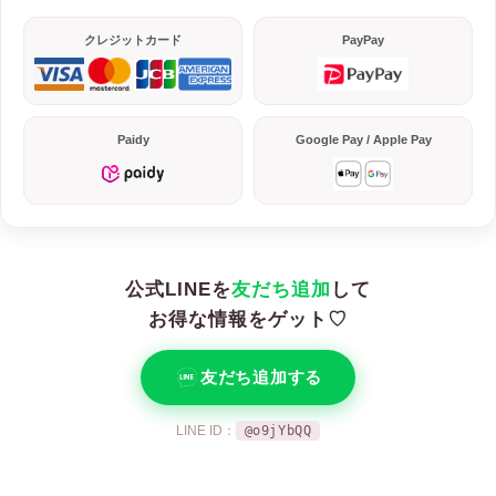
クレジットカード
PayPay
Paidy
Google Pay / Apple Pay
公式LINEを
友だち追加
して
お得な情報をゲット♡
友だち追加する
LINE ID：
@o9jYbQQ