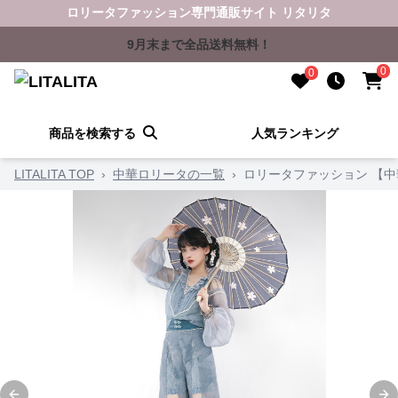
ロリータファッション専門通販サイト リタリタ
9月末まで全品送料無料！
0
0
商品を検索する
人気ランキング
LITALITA TOP
›
中華ロリータの一覧
›
ロリータファッション 【