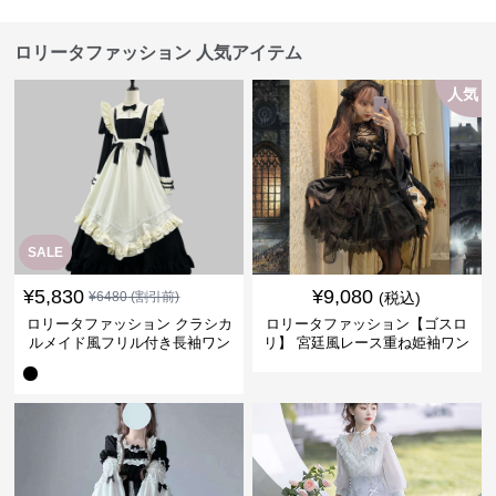
ロリータファッション 人気アイテム
人気
SALE
¥
5,830
¥
9,080
¥
6480
(割引前)
(税込)
ロリータファッション クラシカ
ロリータファッション【ゴスロ
ルメイド風フリル付き長袖ワン
リ】 宮廷風レース重ね姫袖ワン
ピース
ピース