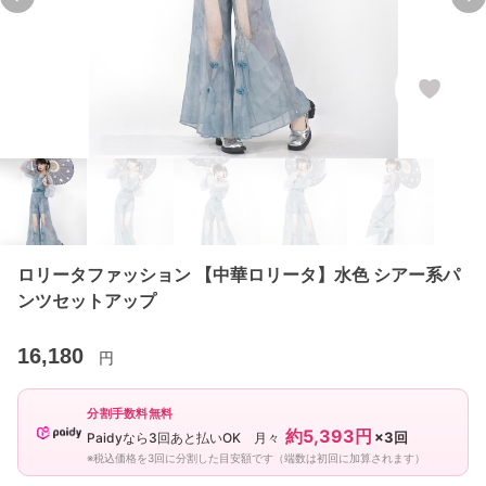
Previous slide
Ne
ロリータファッション 【中華ロリータ】水色 シアー系パ
ンツセットアップ
16,180
円
分割手数料無料
約5,393円
×3回
Paidyなら3回あと払いOK 月々
※税込価格を3回に分割した目安額です（端数は初回に加算されます）