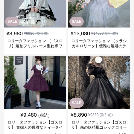
SALE
SALE
¥
8,980
¥
13,080
¥
9980
(割引前)
¥
14080
(割引前)
ロリータファッション 【ゴスロ
ロリータファッション 【クラシ
リ】姫袖フリルレース重ね襟ワ
カルロリータ】優雅な姫君のテ
ンピース
ィータイムドレス
SALE
¥
9,480
¥
8,890
(税込)
¥
9880
(割引前)
ロリータファッション【ゴスロ
ロリータファッション【ゴスロ
リ】 貴婦人の優雅なティータイ
リ】 森の妖精風ゴシックロリー
ムドレス
タワンピース