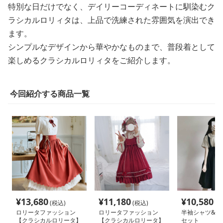
特別な日だけでなく、デイリーコーディネートに馴染むク
ラシカルロリィタは、上品で洗練された雰囲気を演出でき
ます。
シンプルなデザインから華やかなものまで、普段着として
楽しめるクラシカルロリィタをご紹介します。
今回紹介する商品一覧
¥
13,680
¥
11,180
¥
10,580
(税込)
(税込)
(税
ロリータファッション
ロリータファッション
半袖シャツ&ワ
【クラシカルロリータ】
【クラシカルロリータ】
セット