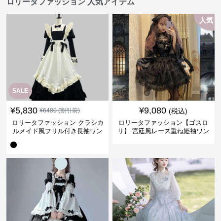
ロリータファッション 人気アイテム
人気
SALE
¥
5,830
¥
9,080
¥
6480
(割引前)
(税込)
ロリータファッション クラシカ
ロリータファッション【ゴスロ
ルメイド風フリル付き長袖ワン
リ】 宮廷風レース重ね姫袖ワン
ピース
ピース