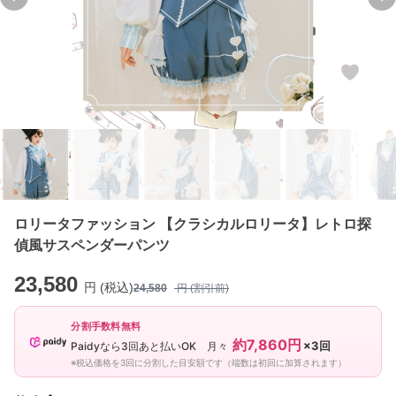
Previous slide
Ne
ロリータファッション 【クラシカルロリータ】レトロ探
偵風サスペンダーパンツ
23,580
円 (税込)
24,580
円 (割引前)
分割手数料無料
約7,860円
×3回
Paidyなら3回あと払いOK 月々
※税込価格を3回に分割した目安額です（端数は初回に加算されます）