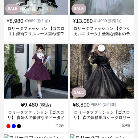
SALE
SALE
¥
8,980
¥
13,080
¥
9980
(割引前)
¥
14080
(割引前)
ロリータファッション 【ゴスロ
ロリータファッション 【クラシ
リ】姫袖フリルレース重ね襟ワ
カルロリータ】優雅な姫君のテ
ンピース
ィータイムドレス
SALE
¥
9,480
¥
8,890
(税込)
¥
9880
(割引前)
ロリータファッション【ゴスロ
ロリータファッション【ゴスロ
リ】 貴婦人の優雅なティータイ
リ】 森の妖精風ゴシックロリー
ムドレス
タワンピース
全
4
色
全
3
色