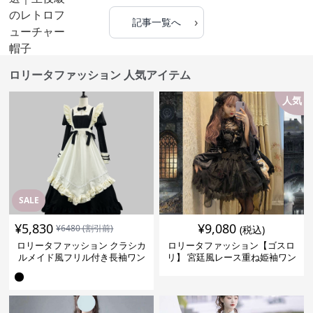
›
記事一覧へ
ロリータファッション 人気アイテム
人気
SALE
¥
5,830
¥
9,080
¥
6480
(割引前)
(税込)
ロリータファッション クラシカ
ロリータファッション【ゴスロ
ルメイド風フリル付き長袖ワン
リ】 宮廷風レース重ね姫袖ワン
ピース
ピース