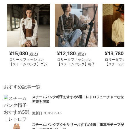
¥
15,080
¥
12,180
¥
13,780
(税込)
(税込)
(税
ロリータファッション
ロリータファッション
ロリータファッ
【スチームパンク】ゴシ
【スチームパンク】格子
【スチームパン
ックカラーブラウス
柄ブラウス
ブラウス
おすすめ記事一覧
スチームパンク帽子おすすめ5選｜レトロフューチャーな世
界観を演出
更新日
2026-06-18
スチームパンクアクセサリーおすすめ5選｜歯車モチーフが