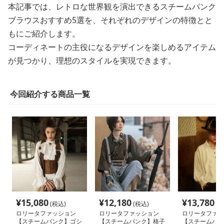
本記事では、レトロな世界観を演出できるスチームパンク
ブラウスおすすめ5選を、それぞれのデザインの特徴とと
もにご紹介します。
コーディネートの主役になるデザインを楽しめるアイテム
が見つかり、理想のスタイルを実現できます。
今回紹介する商品一覧
¥
15,080
¥
12,180
¥
13,780
(税込)
(税込)
(税
ロリータファッション
ロリータファッション
ロリータファッ
【スチームパンク】ゴシ
【スチームパンク】格子
【スチームパン