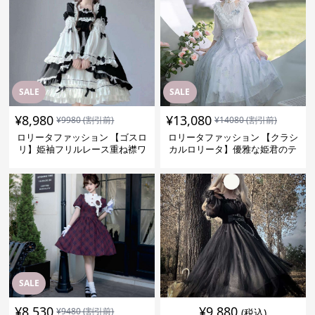
SALE
SALE
¥
8,980
¥
13,080
¥
9980
(割引前)
¥
14080
(割引前)
ロリータファッション 【ゴスロ
ロリータファッション 【クラシ
リ】姫袖フリルレース重ね襟ワ
カルロリータ】優雅な姫君のテ
ンピース
ィータイムドレス
SALE
¥
8,530
¥
9,880
¥
9480
(割引前)
(税込)